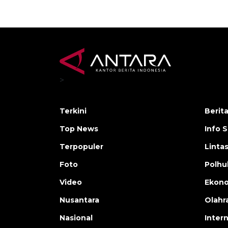
>
Terkini
Berit
Top News
Info 
Terpopuler
Linta
Foto
Polh
Video
Ekon
Nusantara
Olahr
Nasional
Inter