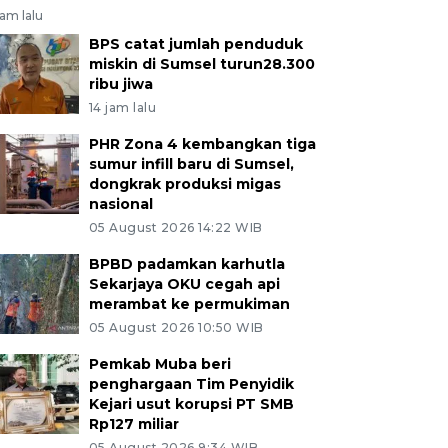
jam lalu
BPS catat jumlah penduduk
miskin di Sumsel turun28.300
ribu jiwa
14 jam lalu
PHR Zona 4 kembangkan tiga
sumur infill baru di Sumsel,
dongkrak produksi migas
nasional
05 August 2026 14:22 WIB
BPBD padamkan karhutla
Sekarjaya OKU cegah api
merambat ke permukiman
05 August 2026 10:50 WIB
Pemkab Muba beri
penghargaan Tim Penyidik
Kejari usut korupsi PT SMB
Rp127 miliar
05 August 2026 9:34 WIB