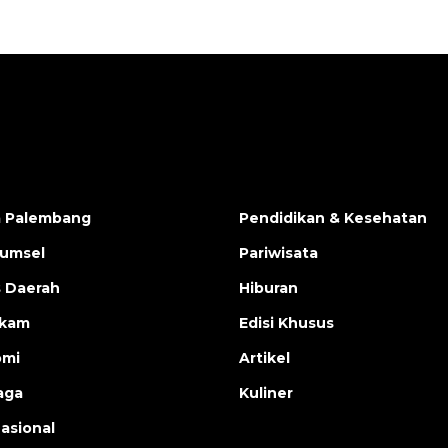
a Palembang
Pendidikan & Kesehatan
Sumsel
Pariwisata
s Daerah
Hiburan
ukam
Edisi Khusus
omi
Artikel
aga
Kuliner
nasional