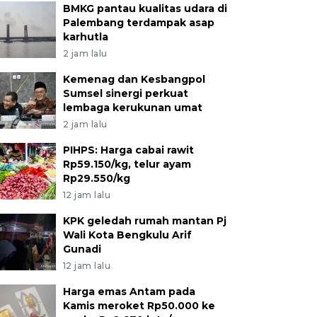
BMKG pantau kualitas udara di
Palembang terdampak asap
karhutla
2 jam lalu
Kemenag dan Kesbangpol
Sumsel sinergi perkuat
lembaga kerukunan umat
2 jam lalu
PIHPS: Harga cabai rawit
Rp59.150/kg, telur ayam
Rp29.550/kg
12 jam lalu
KPK geledah rumah mantan Pj
Wali Kota Bengkulu Arif
Gunadi
12 jam lalu
Harga emas Antam pada
Kamis meroket Rp50.000 ke