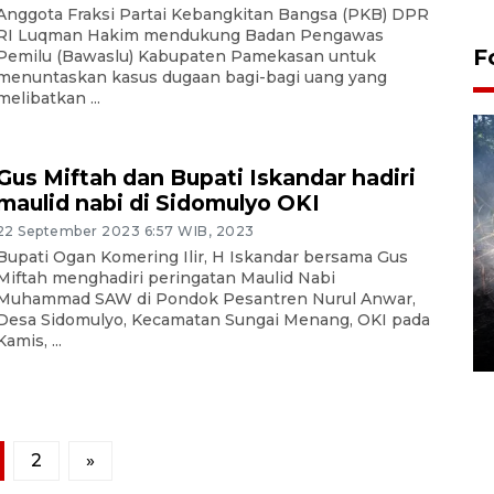
Anggota Fraksi Partai Kebangkitan Bangsa (PKB) DPR
RI Luqman Hakim mendukung Badan Pengawas
F
Pemilu (Bawaslu) Kabupaten Pamekasan untuk
menuntaskan kasus dugaan bagi-bagi uang yang
melibatkan ...
Gus Miftah dan Bupati Iskandar hadiri
maulid nabi di Sidomulyo OKI
22 September 2023 6:57 WIB, 2023
Bupati Ogan Komering Ilir, H Iskandar bersama Gus
Miftah menghadiri peringatan Maulid Nabi
Alokasi anggaran untuk bibit
Muhammad SAW di Pondok Pesantren Nurul Anwar,
kopi arabika Gayo
Desa Sidomulyo, Kecamatan Sungai Menang, OKI pada
Kamis, ...
15 June 2026 11:15 WIB
2
»