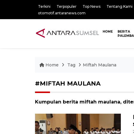
Terkini
Terpopuler
Top News
Tentang Kami
otomotif.antaranews.com
HOME
BERITA
PALEMB
Home
Tag
Miftah Maulana
#MIFTAH MAULANA
Kumpulan berita miftah maulana, dite