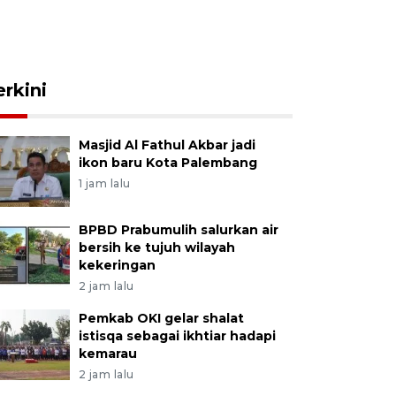
erkini
Masjid Al Fathul Akbar jadi
ikon baru Kota Palembang
1 jam lalu
BPBD Prabumulih salurkan air
bersih ke tujuh wilayah
kekeringan
2 jam lalu
Pemkab OKI gelar shalat
istisqa sebagai ikhtiar hadapi
kemarau
2 jam lalu