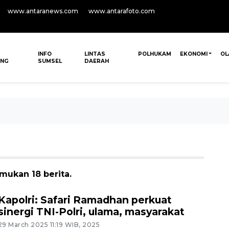
www.antaranews.com
www.antarafoto.com
INFO
LINTAS
POLHUKAM
EKONOMI
OL
ANG
SUMSEL
DAERAH
mukan 18 berita.
Kapolri: Safari Ramadhan perkuat
sinergi TNI-Polri, ulama, masyarakat
29 March 2025 11:19 WIB, 2025