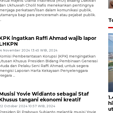
Ketua Majelis Ulama Indonesia (MUI) Bidang Dakwah
dan Ukhuwah Cholil Nafis menekankan pentingnya
menjaga perkataan/lisan dalam komunikasi publik,
utamanya bagi para penceramah atau pejabat publik.
T
..
KPK ingatkan Raffi Ahmad wajib lapor
LHKPN
14 November 2024 13:45 WIB, 2024
Komisi Pemberantasan Korupsi (KPK) mengingatkan
Utusan Khusus Presiden Bidang Pembinaan Generasi
Muda dan Pelaku Seni Raffi Ahmad, untuk segera
mengisi Laporan Harta Kekayaan Penyelenggara
Negara ...
Musisi Yovie Widianto sebagai Staf
1
Khusus tangani ekonomi kreatif
h
22 October 2024 10:57 WIB, 2024
u
Presiden RI Prabowo Subianto melantik musisi Yovie