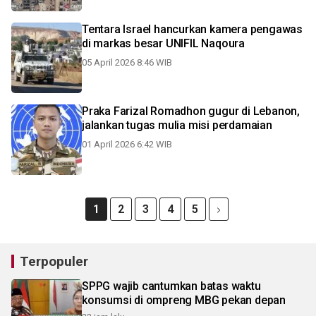
Tentara Israel hancurkan kamera pengawas
di markas besar UNIFIL Naqoura
05 April 2026 8:46 WIB
Praka Farizal Romadhon gugur di Lebanon,
jalankan tugas mulia misi perdamaian
01 April 2026 6:42 WIB
1
2
3
4
5
Terpopuler
SPPG wajib cantumkan batas waktu
konsumsi di ompreng MBG pekan depan