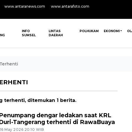
www.antaranews.com
www.antarafoto.com
INFO
LINTAS
POLHUKAM
EKONOMI
OL
ANG
SUMSEL
DAERAH
Terhenti
ERHENTI
 terhenti, ditemukan 1 berita.
Penumpang dengar ledakan saat KRL
Duri-Tangerang terhenti di RawaBuaya
26 May 2026 20:10 WIB