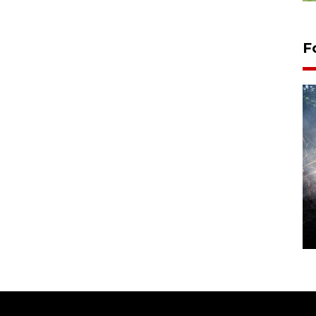
F
Alokasi anggaran untuk bibit
kopi arabika Gayo
15 June 2026 11:15 WIB