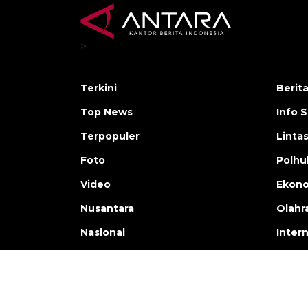
>
Terkini
Berit
Top News
Info 
Terpopuler
Linta
Foto
Polh
Video
Ekon
Nusantara
Olahr
Nasional
Inter
Copyright © ANTARA