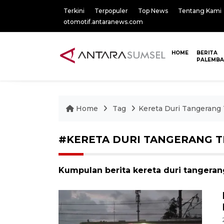
Terkini
Terpopuler
Top News
Tentang Kami
otomotif.antaranews.com
HOME
BERITA
PALEMB
Home
Tag
Kereta Duri Tangerang 
#KERETA DURI TANGERANG T
Kumpulan berita kereta duri tangerang