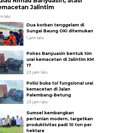
ulau Rimau Banyuasin, atasi
emacetan Jalintim
am lalu
Dua korban tenggelam di
Sungai Baung OKI ditemukan
1 jam lalu
Polres Banyuasin bentuk tim
urai kemacetan di Jalintim KM
17
23 jam lalu
Polisi buka tol fungsional urai
kemacetan di Jalan
Palembang-Betung
23 jam lalu
Sumsel kembangkan
pertanian modern, targetkan
produktivitas padi 10 ton per
hektare