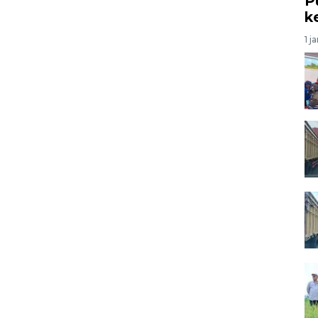
P
k
1 j