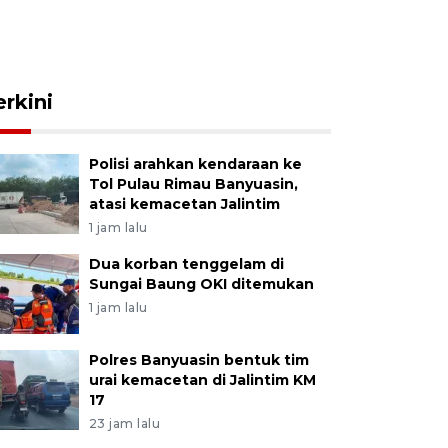
erkini
Polisi arahkan kendaraan ke
Tol Pulau Rimau Banyuasin,
atasi kemacetan Jalintim
1 jam lalu
Dua korban tenggelam di
Sungai Baung OKI ditemukan
1 jam lalu
Polres Banyuasin bentuk tim
urai kemacetan di Jalintim KM
17
23 jam lalu