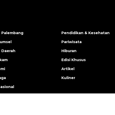
a Palembang
Pendidikan & Kesehatan
Sumsel
Pariwisata
s Daerah
Hiburan
ukam
Edisi Khusus
omi
Artikel
aga
Kuliner
nasional