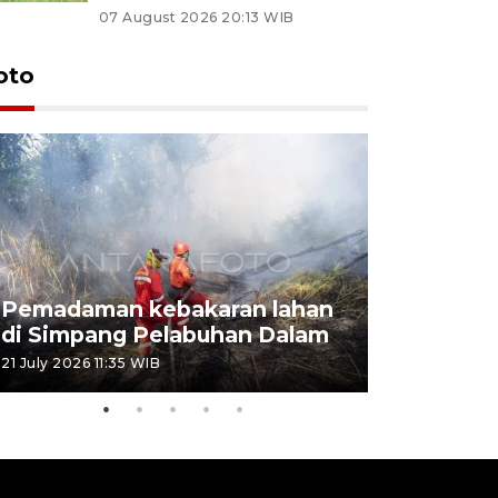
07 August 2026 20:13 WIB
oto
Pemadaman kebakaran lahan
Kebakaran
di Simpang Pelabuhan Dalam
Rambutan
21 July 2026 11:35 WIB
08 July 2026 