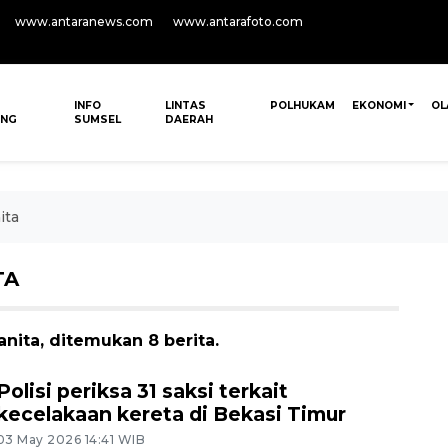
www.antaranews.com
www.antarafoto.com
INFO
LINTAS
POLHUKAM
EKONOMI
OL
ANG
SUMSEL
DAERAH
ita
TA
nita, ditemukan 8 berita.
Polisi periksa 31 saksi terkait
kecelakaan kereta di Bekasi Timur
03 May 2026 14:41 WIB