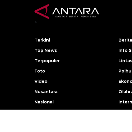
>
Terkini
Berit
Top News
Info 
Terpopuler
Linta
Foto
Polh
Video
Ekon
Nusantara
Olahr
Nasional
Inter
Copyright © ANTARA