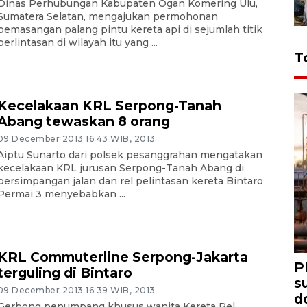
Dinas Perhubungan Kabupaten Ogan Komering Ulu,
Sumatera Selatan, mengajukan permohonan
pemasangan palang pintu kereta api di sejumlah titik
perlintasan di wilayah itu yang ...
T
Kecelakaan KRL Serpong-Tanah
Abang tewaskan 8 orang
09 December 2013 16:43 WIB, 2013
Aiptu Sunarto dari polsek pesanggrahan mengatakan
kecelakaan KRL jurusan Serpong-Tanah Abang di
persimpangan jalan dan rel pelintasan kereta Bintaro
Permai 3 menyebabkan ...
KRL Commuterline Serpong-Jakarta
P
terguling di Bintaro
s
09 December 2013 16:39 WIB, 2013
d
Gerbong penumpang khusus wanita Kereta Rel