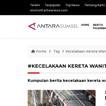
Terkini
Terpopuler
Top News
Tentang Kami
otomotif.antaranews.com
HOME
BERITA
PALEMB
Home
Tag
Kecelakaan Kereta Wan
#KECELAKAAN KERETA WANI
Kumpulan berita kecelakaan kereta wa