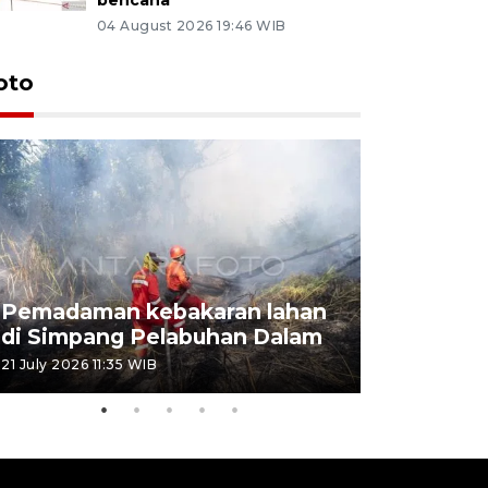
04 August 2026 19:46 WIB
oto
Pemadaman kebakaran lahan
Kebakaran
di Simpang Pelabuhan Dalam
Rambutan
21 July 2026 11:35 WIB
08 July 2026 