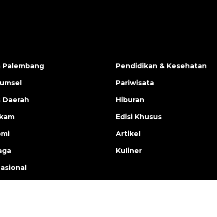
a Palembang
Pendidikan & Kesehatan
Sumsel
Pariwisata
s Daerah
Hiburan
ukam
Edisi Khusus
omi
Artikel
aga
Kuliner
nasional