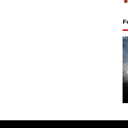
F
Alokasi anggaran untuk bibit
kopi arabika Gayo
15 June 2026 11:15 WIB