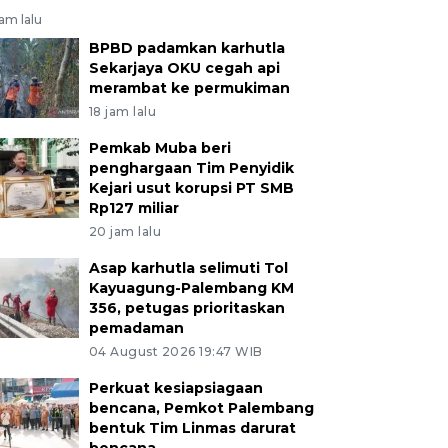
jam lalu
BPBD padamkan karhutla
Sekarjaya OKU cegah api
merambat ke permukiman
18 jam lalu
Pemkab Muba beri
penghargaan Tim Penyidik
Kejari usut korupsi PT SMB
Rp127 miliar
20 jam lalu
Asap karhutla selimuti Tol
Kayuagung-Palembang KM
356, petugas prioritaskan
pemadaman
04 August 2026 19:47 WIB
Perkuat kesiapsiagaan
bencana, Pemkot Palembang
bentuk Tim Linmas darurat
bencana