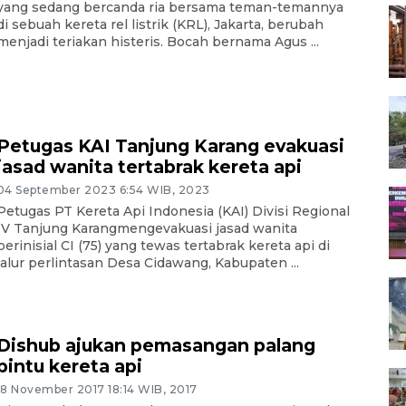
yang sedang bercanda ria bersama teman-temannya
di sebuah kereta rel listrik (KRL), Jakarta, berubah
menjadi teriakan histeris. Bocah bernama Agus ...
Petugas KAI Tanjung Karang evakuasi
jasad wanita tertabrak kereta api
04 September 2023 6:54 WIB, 2023
Petugas PT Kereta Api Indonesia (KAI) Divisi Regional
IV Tanjung Karangmengevakuasi jasad wanita
berinisial CI (75) yang tewas tertabrak kereta api di
jalur perlintasan Desa Cidawang, Kabupaten ...
Dishub ajukan pemasangan palang
pintu kereta api
18 November 2017 18:14 WIB, 2017