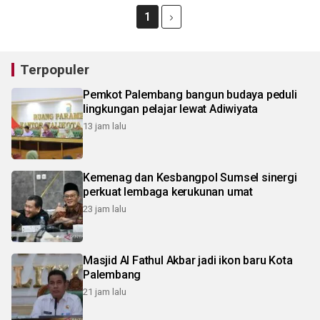
1
Terpopuler
Pemkot Palembang bangun budaya peduli
lingkungan pelajar lewat Adiwiyata
13 jam lalu
Kemenag dan Kesbangpol Sumsel sinergi
perkuat lembaga kerukunan umat
23 jam lalu
Masjid Al Fathul Akbar jadi ikon baru Kota
Palembang
21 jam lalu