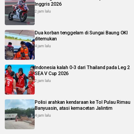
Inggris 2026
2 jam lalu
Dua korban tenggelam di Sungai Baung OKI
ditemukan
4 jam lalu
Indonesia kalah 0-3 dari Thailand pada Leg 2
SEA V Cup 2026
2 jam lalu
Polisi arahkan kendaraan ke Tol Pulau Rimau
Banyuasin, atasi kemacetan Jalintim
4 jam lalu