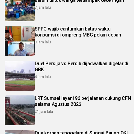
bersih untuk warga terdampak kekeringan
7 jam lalu
SPPG wajib cantumkan batas waktu
konsumsi di ompreng MBG pekan depan
3 jam lalu
Duel Persija vs Persib dijadwalkan digelar di
GBK
4 jam lalu
LRT Sumsel layani 96 perjalanan dukung CFN
selama Agustus 2026
21 jam lalu
Dua korban tenggelam di Sungai Baung OKI