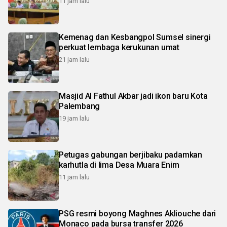
11 jam lalu
Kemenag dan Kesbangpol Sumsel sinergi
perkuat lembaga kerukunan umat
21 jam lalu
Masjid Al Fathul Akbar jadi ikon baru Kota
Palembang
19 jam lalu
Petugas gabungan berjibaku padamkan
karhutla di lima Desa Muara Enim
11 jam lalu
PSG resmi boyong Maghnes Akliouche dari
Monaco pada bursa transfer 2026