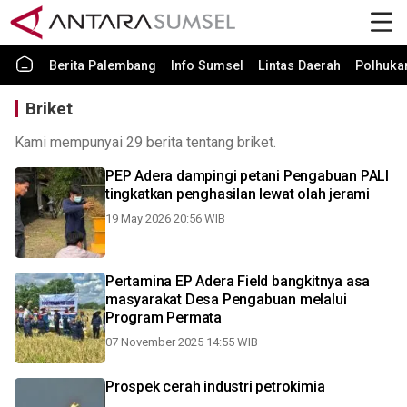
Berita Palembang
Info Sumsel
Lintas Daerah
Polhuk
Briket
Kami mempunyai 29 berita tentang briket.
PEP Adera dampingi petani Pengabuan PALI
tingkatkan penghasilan lewat olah jerami
19 May 2026 20:56 WIB
Pertamina EP Adera Field bangkitnya asa
masyarakat Desa Pengabuan melalui
Program Permata
07 November 2025 14:55 WIB
Prospek cerah industri petrokimia