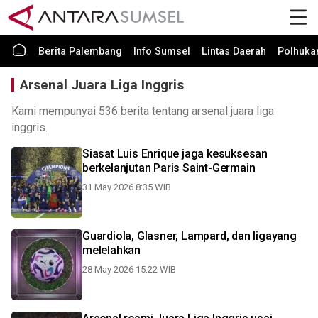
Berita Palembang
Info Sumsel
Lintas Daerah
Polhuk
Arsenal Juara Liga Inggris
Kami mempunyai 536 berita tentang arsenal juara liga
inggris.
Siasat Luis Enrique jaga kesuksesan
berkelanjutan Paris Saint-Germain
31 May 2026 8:35 WIB
Guardiola, Glasner, Lampard, dan ligayang
melelahkan
28 May 2026 15:22 WIB