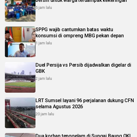
bersih untuk warga terdampak kekeringan
5 jam lalu
SPPG wajib cantumkan batas waktu
konsumsi di ompreng MBG pekan depan
1 jam lalu
Duel Persija vs Persib dijadwalkan digelar di
GBK
2 jam lalu
LRT Sumsel layani 96 perjalanan dukung CFN
selama Agustus 2026
20 jam lalu
Dua korban tenggelam di Sungai Baung OKI