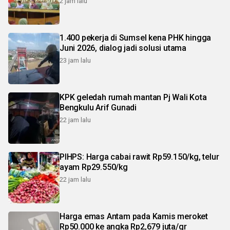
2 jam lalu
1.400 pekerja di Sumsel kena PHK hingga
Juni 2026, dialog jadi solusi utama
23 jam lalu
KPK geledah rumah mantan Pj Wali Kota
Bengkulu Arif Gunadi
22 jam lalu
PIHPS: Harga cabai rawit Rp59.150/kg, telur
ayam Rp29.550/kg
22 jam lalu
Harga emas Antam pada Kamis meroket
Rp50.000 ke angka Rp2,679 juta/gr