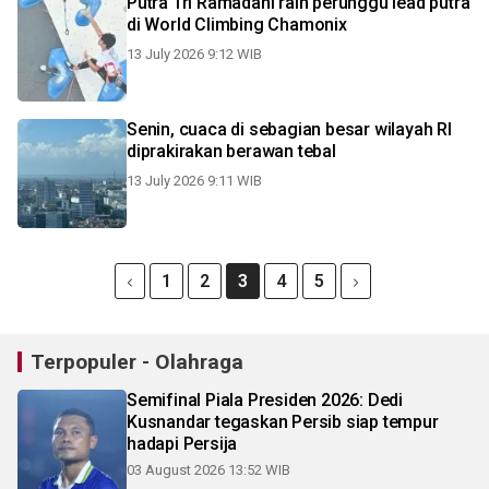
Putra Tri Ramadani raih perunggu lead putra
di World Climbing Chamonix
13 July 2026 9:12 WIB
Senin, cuaca di sebagian besar wilayah RI
diprakirakan berawan tebal
13 July 2026 9:11 WIB
1
2
3
4
5
Terpopuler - Olahraga
Semifinal Piala Presiden 2026: Dedi
Kusnandar tegaskan Persib siap tempur
hadapi Persija
03 August 2026 13:52 WIB