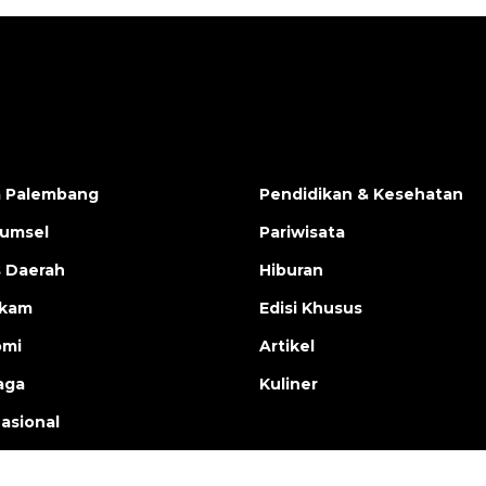
a Palembang
Pendidikan & Kesehatan
Sumsel
Pariwisata
s Daerah
Hiburan
ukam
Edisi Khusus
omi
Artikel
aga
Kuliner
nasional