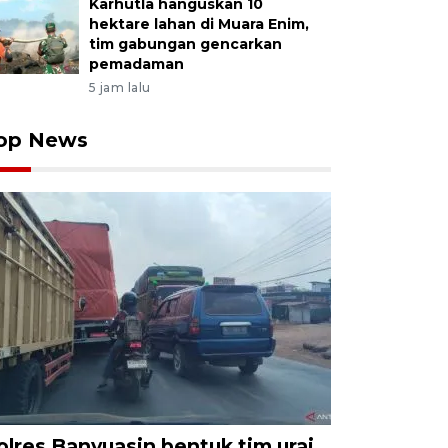
Karhutla hanguskan 10
hektare lahan di Muara Enim,
tim gabungan gencarkan
pemadaman
5 jam lalu
op News
olres Banyuasin bentuk tim urai