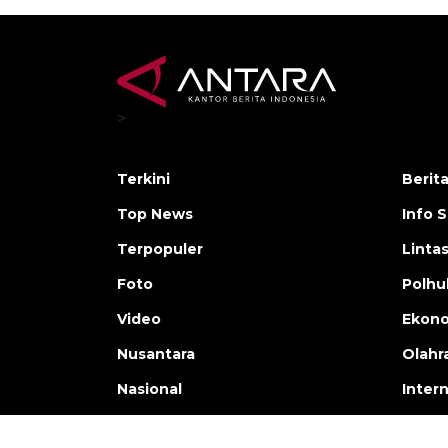
>
Terkini
Berit
Top News
Info 
Terpopuler
Linta
Foto
Polh
Video
Ekon
Nusantara
Olahr
Nasional
Inter