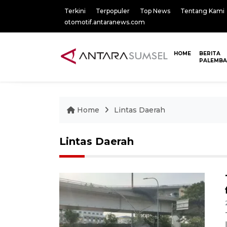
Terkini
Terpopuler
Top News
Tentang Kami
otomotif.antaranews.com
HOME
BERITA
PALEMB
Home
Lintas Daerah
Lintas Daerah