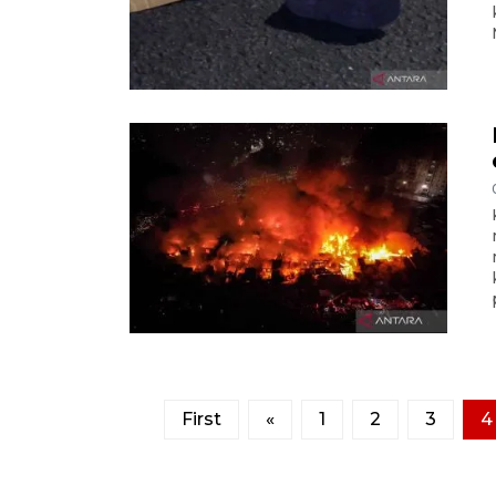
First
«
1
2
3
4