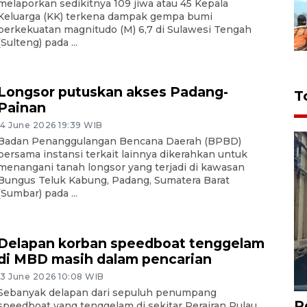
melaporkan sedikitnya 109 jiwa atau 45 Kepala
Keluarga (KK) terkena dampak gempa bumi
berkekuatan magnitudo (M) 6,7 di Sulawesi Tengah
(Sulteng) pada ...
Longsor putuskan akses Padang-
T
Painan
14 June 2026 19:39 WIB
Badan Penanggulangan Bencana Daerah (BPBD)
bersama instansi terkait lainnya dikerahkan untuk
menangani tanah longsor yang terjadi di kawasan
Bungus Teluk Kabung, Padang, Sumatera Barat
(Sumbar) pada ...
Delapan korban speedboat tenggelam
di MBD masih dalam pencarian
13 June 2026 10:08 WIB
Sebanyak delapan dari sepuluh penumpang
P
speedboat yang tenggelam di sekitar Perairan Pulau