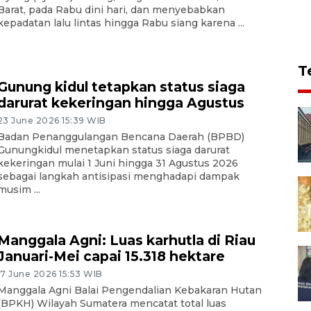
Barat, pada Rabu dini hari, dan menyebabkan
kepadatan lalu lintas hingga Rabu siang karena ...
T
Gunung kidul tetapkan status siaga
darurat kekeringan hingga Agustus
23 June 2026 15:39 WIB
Badan Penanggulangan Bencana Daerah (BPBD)
Gunungkidul menetapkan status siaga darurat
kekeringan mulai 1 Juni hingga 31 Agustus 2026
sebagai langkah antisipasi menghadapi dampak
musim ...
Manggala Agni: Luas karhutla di Riau
Januari-Mei capai 15.318 hektare
17 June 2026 15:53 WIB
Manggala Agni Balai Pengendalian Kebakaran Hutan
(BPKH) Wilayah Sumatera mencatat total luas