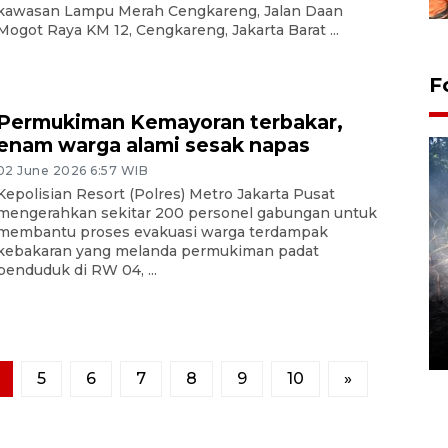
kawasan Lampu Merah Cengkareng, Jalan Daan
Mogot Raya KM 12, Cengkareng, Jakarta Barat ...
F
Permukiman Kemayoran terbakar,
enam warga alami sesak napas
02 June 2026 6:57 WIB
Kepolisian Resort (Polres) Metro Jakarta Pusat
mengerahkan sekitar 200 personel gabungan untuk
membantu proses evakuasi warga terdampak
kebakaran yang melanda permukiman padat
penduduk di RW 04, ...
Alokasi anggaran untuk bibit
kopi arabika Gayo
15 June 2026 11:15 WIB
5
6
7
8
9
10
»