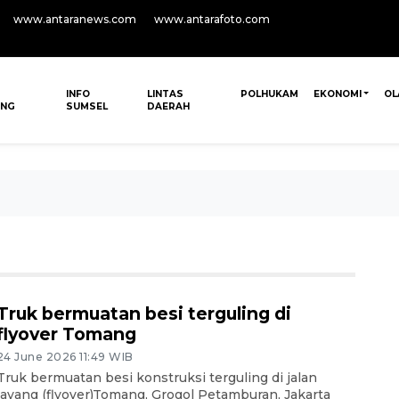
www.antaranews.com
www.antarafoto.com
INFO
LINTAS
POLHUKAM
EKONOMI
OL
ANG
SUMSEL
DAERAH
Truk bermuatan besi terguling di
flyover Tomang
24 June 2026 11:49 WIB
Truk bermuatan besi konstruksi terguling di jalan
layang (flyover)Tomang, Grogol Petamburan, Jakarta