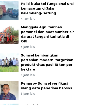
Polisi buka tol fungsional urai
kemacetan di Jalan
Palembang-Betung
4 jam lalu
Manggala Agni tambah
personel dan buat sumber air
darurat tangani karhutla di
OKI
5 jam lalu
Sumsel kembangkan
pertanian modern, targetkan
produktivitas padi 10 ton per
hektare
5 jam lalu
Pemprov Sumsel verifikasi
ulang data penerima bansos
5 jam lalu