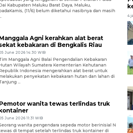
Dai Kabupaten Maluku Barat Daya, Maluku,
k
padaKamis, (11/6) belum diketahui nasibnya dan masih
4 j
..
Manggala Agni kerahkan alat berat
sekat kebakaran di Bengkalis Riau
05 June 2026 14:30 WIB
Tim Manggala Agni Balai Pengendalian Kebakaran
Hutan Wilayah Sumatera Kementerian Kehutanan
Republik Indonesia mengerahkan alat berat untuk
melakukan penyekatan kebakaran hutan dan lahan di
Tanjung ...
Pemotor wanita tewas terlindas truk
kontainer
05 June 2026 11:31 WIB
Seorang wanita pengendara sepeda motor berinisial N
tewas di tempat setelah terlindas truk kontainer di