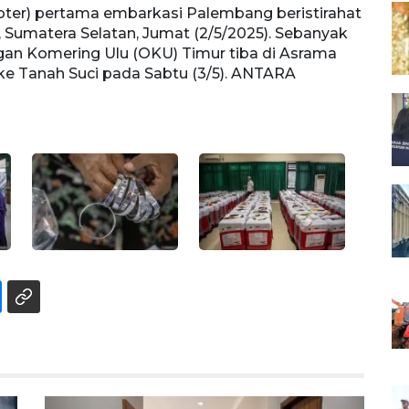
oter) pertama embarkasi Palembang beristirahat
Petug
Sumatera Selatan, Jumat (2/5/2025). Sebanyak
perta
gan Komering Ulu (OKU) Timur tiba di Asrama
Jumat
ke Tanah Suci pada Sabtu (3/5). ANTARA
(OKU)
Sabtu