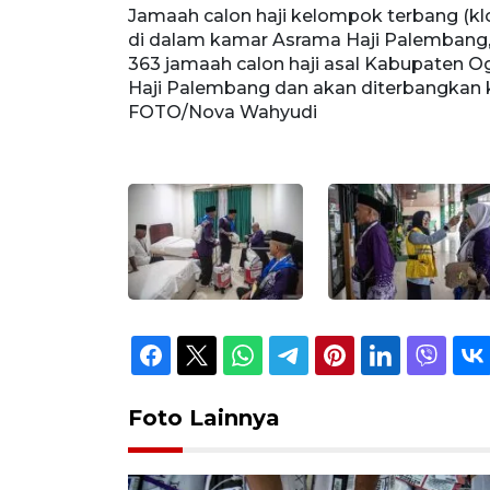
r) pertama
Jamaah calon haji kelompok terbang (kl
(2/5/2025).
di dalam kamar Asrama Haji Palembang, 
Timur tiba di
363 jamaah calon haji asal Kabupaten O
(3/5). ANTARA
Haji Palembang dan akan diterbangkan 
FOTO/Nova Wahyudi
Foto Lainnya