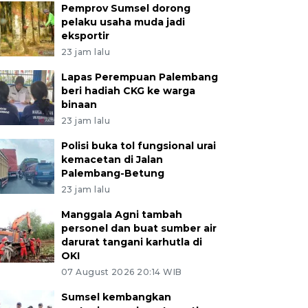
Pemprov Sumsel dorong
as kesehatan memeriksa suhu tubuh jamaah calon haji
pelaku usaha muda jadi
ma embarkasi Palembang setibanya di Asrama Haji Pa
eksportir
 (2/5/2025). Sebanyak 363 jamaah calon haji asal Kab
23 jam lalu
 Timur tiba di Asrama Haji Palembang dan akan diterb
 (3/5). ANTARA FOTO/Nova Wahyudi
Lapas Perempuan Palembang
beri hadiah CKG ke warga
binaan
23 jam lalu
Polisi buka tol fungsional urai
kemacetan di Jalan
Palembang-Betung
23 jam lalu
Manggala Agni tambah
personel dan buat sumber air
darurat tangani karhutla di
OKI
07 August 2026 20:14 WIB
Sumsel kembangkan