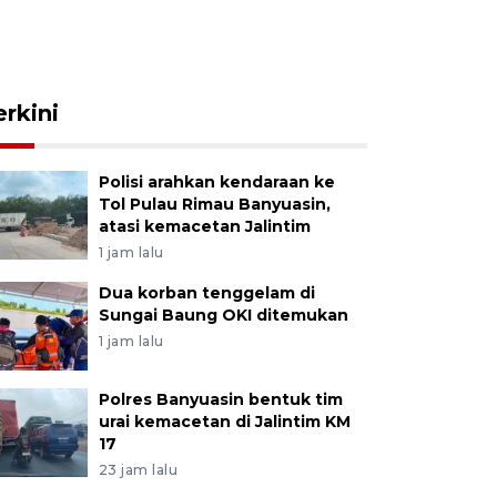
erkini
Polisi arahkan kendaraan ke
Tol Pulau Rimau Banyuasin,
atasi kemacetan Jalintim
1 jam lalu
Dua korban tenggelam di
Sungai Baung OKI ditemukan
1 jam lalu
Polres Banyuasin bentuk tim
urai kemacetan di Jalintim KM
17
23 jam lalu