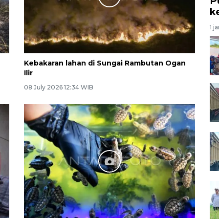
P
k
1 j
Kebakaran lahan di Sungai Rambutan Ogan
Ilir
08 July 2026 12:34 WIB