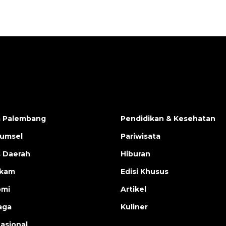
a Palembang
Pendidikan & Kesehatan
Sumsel
Pariwisata
s Daerah
Hiburan
ukam
Edisi Khusus
omi
Artikel
aga
Kuliner
nasional