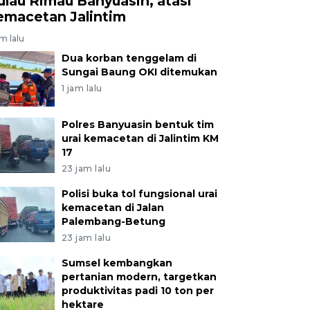
ulau Rimau Banyuasin, atasi
emacetan Jalintim
am lalu
Dua korban tenggelam di
Sungai Baung OKI ditemukan
1 jam lalu
Polres Banyuasin bentuk tim
urai kemacetan di Jalintim KM
17
23 jam lalu
Polisi buka tol fungsional urai
kemacetan di Jalan
Palembang-Betung
23 jam lalu
Sumsel kembangkan
pertanian modern, targetkan
produktivitas padi 10 ton per
hektare