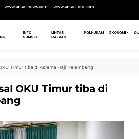
www.antaranews.com
www.antarafoto.com
INFO
LINTAS
POLHUKAM
EKONOMI
OL
ANG
SUMSEL
DAERAH
 OKU Timur tiba di Asrama Haji Palembang
sal OKU Timur tiba di
bang