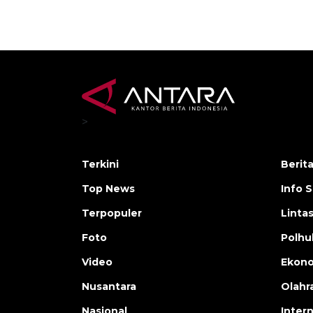
>
Terkini
Berit
Top News
Info 
Terpopuler
Linta
Foto
Polh
Video
Ekon
Nusantara
Olahr
Nasional
Inter