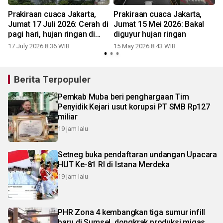
Prakiraan cuaca Jakarta,
Prakiraan cuaca Jakarta,
Jumat 17 Juli 2026: Cerah di
Jumat 15 Mei 2026: Bakal
pagi hari, hujan ringan di
diguyur hujan ringan
Jaksel dan Jaktim
17 July 2026 8:36 WIB
15 May 2026 8:43 WIB
2
Berita Terpopuler
Pemkab Muba beri penghargaan Tim
Penyidik Kejari usut korupsi PT SMB Rp127
miliar
19 jam lalu
Setneg buka pendaftaran undangan Upacara
HUT Ke-81 RI di Istana Merdeka
19 jam lalu
PHR Zona 4 kembangkan tiga sumur infill
baru di Sumsel, dongkrak produksi migas