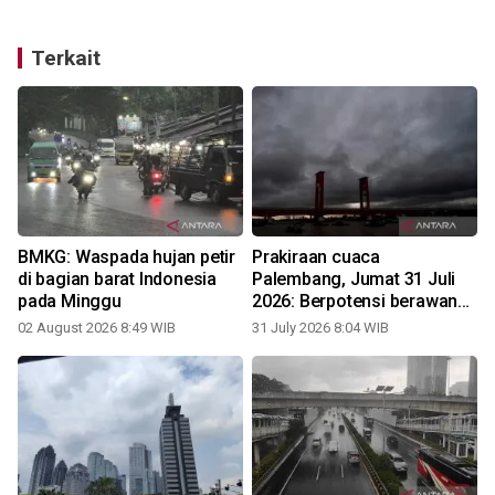
Terkait
BMKG: Waspada hujan petir
Prakiraan cuaca
di bagian barat Indonesia
Palembang, Jumat 31 Juli
pada Minggu
2026: Berpotensi berawan
tebal
02 August 2026 8:49 WIB
31 July 2026 8:04 WIB