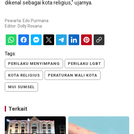
dikenal sebagai kota religius," ujarnya.
Pewarta: Edo Purmana
Editor:
Dolly Rosana
Tags:
PERILAKU MENYIMPANG
PERILAKU LGBT
KOTA RELIGIUS
PERATURAN WALI KOTA
MUI SUMSEL
Terkait