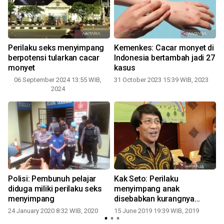
Perilaku seks menyimpang
Kemenkes: Cacar monyet di
berpotensi tularkan cacar
Indonesia bertambah jadi 27
monyet
kasus
06 September 2024 13:55 WIB,
31 October 2023 15:39 WIB, 2023
2024
Polisi: Pembunuh pelajar
Kak Seto: Perilaku
diduga miliki perilaku seks
menyimpang anak
1
menyimpang
disebabkan kurangnya
penghargaan
24 January 2020 8:32 WIB, 2020
15 June 2019 19:39 WIB, 2019