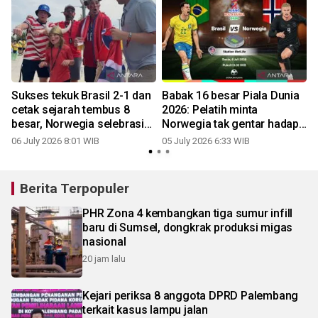
Sukses tekuk Brasil 2-1 dan
Babak 16 besar Piala Dunia
cetak sejarah tembus 8
2026: Pelatih minta
besar, Norwegia selebrasi
Norwegia tak gentar hadapi
viking row
nama besar Brasil
06 July 2026 8:01 WIB
05 July 2026 6:33 WIB
Berita Terpopuler
PHR Zona 4 kembangkan tiga sumur infill
baru di Sumsel, dongkrak produksi migas
nasional
20 jam lalu
Kejari periksa 8 anggota DPRD Palembang
terkait kasus lampu jalan