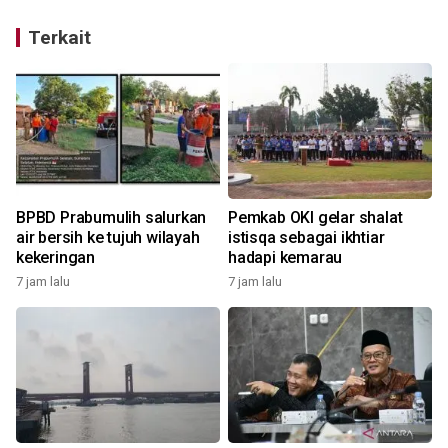
Terkait
BPBD Prabumulih salurkan
Pemkab OKI gelar shalat
air bersih ke tujuh wilayah
istisqa sebagai ikhtiar
kekeringan
hadapi kemarau
7 jam lalu
7 jam lalu
1