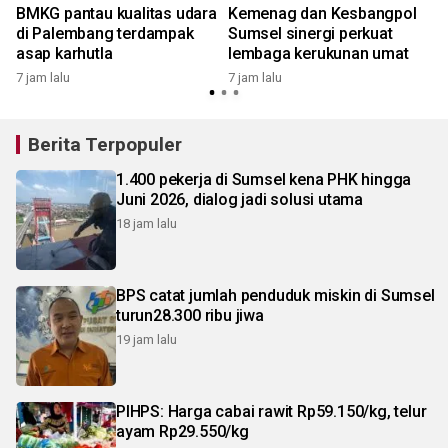
BMKG pantau kualitas udara
Kemenag dan Kesbangpol
di Palembang terdampak
Sumsel sinergi perkuat
asap karhutla
lembaga kerukunan umat
7 jam lalu
7 jam lalu
Berita Terpopuler
1.400 pekerja di Sumsel kena PHK hingga
Juni 2026, dialog jadi solusi utama
18 jam lalu
BPS catat jumlah penduduk miskin di Sumsel
turun28.300 ribu jiwa
19 jam lalu
PIHPS: Harga cabai rawit Rp59.150/kg, telur
ayam Rp29.550/kg