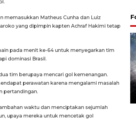
l.
F
an memasukkan Matheus Cunha dan Luiz
aroko yang dipimpin kapten Achraf Hakimi tetap
ain pada menit ke-64 untuk menyegarkan tim
pi dominasi Brasil.
edua tim berupaya mencari gol kemenangan.
Alokasi anggaran untuk bibit
mendapat perawatan karena mengalami masalah
kopi arabika Gayo
 pertandingan.
15 June 2026 11:15 WIB
tambahan waktu dan menciptakan sejumlah
n, upaya mereka untuk mencetak gol