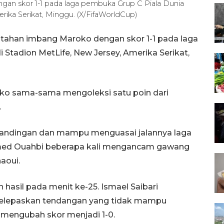
ngan skor 1-1 pada laga pembuka Grup C Piala Dunia
rika Serikat, Minggu. (X/FifaWorldCup)
ditahan imbang Maroko dengan skor 1-1 pada laga
 Stadion MetLife, New Jersey, Amerika Serikat,
oko sama-sama mengoleksi satu poin dari
.
tandingan dan mampu menguasai jalannya laga
med Ouahbi beberapa kali mengancam gawang
naoui.
asil pada menit ke-25. Ismael Saibari
melepaskan tendangan yang tidak mampu
a mengubah skor menjadi 1-0.