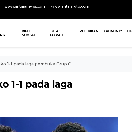
www.antaranews.com
www.antarafoto.com
INFO
LINTAS
POLHUKAM
EKONOMI
OL
ANG
SUMSEL
DAERAH
oko 1-1 pada laga pembuka Grup C
o 1-1 pada laga