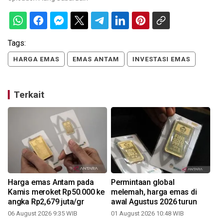
Tags:
HARGA EMAS
EMAS ANTAM
INVESTASI EMAS
Terkait
Harga emas Antam pada
Permintaan global
Kamis meroket Rp50.000 ke
melemah, harga emas di
angka Rp2,679 juta/gr
awal Agustus 2026 turun
06 August 2026 9:35 WIB
01 August 2026 10:48 WIB
2