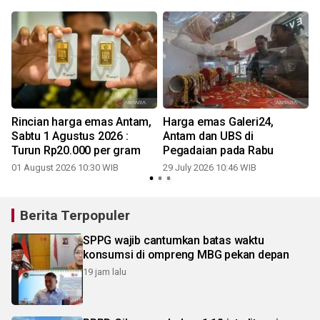
Rincian harga emas Antam,
Harga emas Galeri24,
Sabtu 1 Agustus 2026 :
Antam dan UBS di
Turun Rp20.000 per gram
Pegadaian pada Rabu
01 August 2026 10:30 WIB
29 July 2026 10:46 WIB
2
Berita Terpopuler
SPPG wajib cantumkan batas waktu
konsumsi di ompreng MBG pekan depan
19 jam lalu