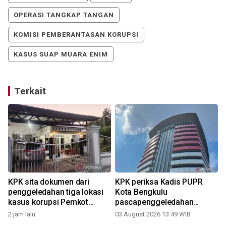
OPERASI TANGKAP TANGAN
KOMISI PEMBERANTASAN KORUPSI
KASUS SUAP MUARA ENIM
Terkait
KPK sita dokumen dari
KPK periksa Kadis PUPR
penggeledahan tiga lokasi
Kota Bengkulu
kasus korupsi Pemkot
pascapenggeledahan
Bengkulu
rumah dan penyitaan uang
2 jam lalu
03 August 2026 13:49 WIB
2
Rp4 miliar