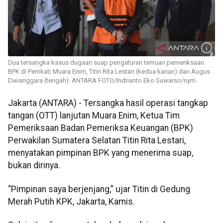
Dua tersangka kasus dugaan suap pengaturan temuan pemeriksaan
BPK di Pemkab Muara Enim, Titin Rita Lestari (kedua kanan) dan Augus
Dwianggara (tengah). ANTARA FOTO/Indrianto Eko Suwarso/nym.
Jakarta (ANTARA) - Tersangka hasil operasi tangkap
tangan (OTT) lanjutan Muara Enim, Ketua Tim
Pemeriksaan Badan Pemeriksa Keuangan (BPK)
Perwakilan Sumatera Selatan Titin Rita Lestari,
menyatakan pimpinan BPK yang menerima suap,
bukan dirinya.
“Pimpinan saya berjenjang,” ujar Titin di Gedung
Merah Putih KPK, Jakarta, Kamis.