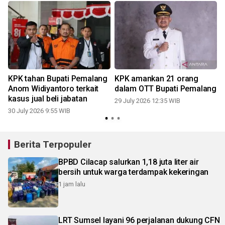
KPK tahan Bupati Pemalang
KPK amankan 21 orang
Anom Widiyantoro terkait
dalam OTT Bupati Pemalang
kasus jual beli jabatan
29 July 2026 12:35 WIB
30 July 2026 9:55 WIB
2
Berita Terpopuler
BPBD Cilacap salurkan 1,18 juta liter air
bersih untuk warga terdampak kekeringan
1 jam lalu
LRT Sumsel layani 96 perjalanan dukung CFN