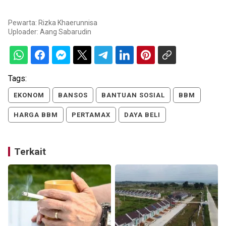
Pewarta: Rizka Khaerunnisa
Uploader:
Aang Sabarudin
Tags:
EKONOM
BANSOS
BANTUAN SOSIAL
BBM
HARGA BBM
PERTAMAX
DAYA BELI
Terkait