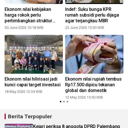
Ekonom nilai kebijakan
Indef: Suku bunga KPR
harga rokok perlu
rumah subsidi perlu dijaga
pertimbangkan struktur
agar terjangkau MBR
pasar
30 June 2026 10:18 WIB
23 June 2026 15:30 WIB
2
Ekonom nilai hilirisasi jadi
Ekonom nilai rupiah tembus
kunci capai target investasi
Rp17.500 dipicu tekanan
global dan domestik
18 May 2026 12:34 WIB
12 May 2026 15:50 WIB
Berita Terpopuler
Kejari periksa 8 anggota DPRD Palembang