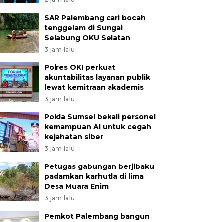
SAR Palembang cari bocah
tenggelam di Sungai
Selabung OKU Selatan
3 jam lalu
Polres OKI perkuat
akuntabilitas layanan publik
lewat kemitraan akademis
3 jam lalu
Polda Sumsel bekali personel
kemampuan AI untuk cegah
kejahatan siber
3 jam lalu
Petugas gabungan berjibaku
padamkan karhutla di lima
Desa Muara Enim
3 jam lalu
Pemkot Palembang bangun