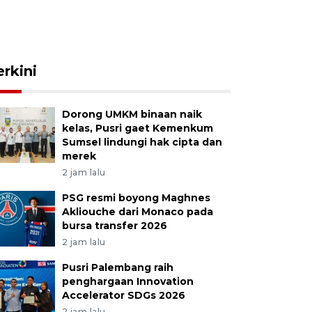
erkini
Dorong UMKM binaan naik
kelas, Pusri gaet Kemenkum
Sumsel lindungi hak cipta dan
merek
2 jam lalu
PSG resmi boyong Maghnes
Akliouche dari Monaco pada
bursa transfer 2026
2 jam lalu
Pusri Palembang raih
penghargaan Innovation
Accelerator SDGs 2026
2 jam lalu