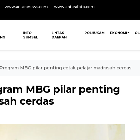
www.antaranews.com
www.antarafoto.com
INFO
LINTAS
POLHUKAM
EKONOMI
OL
ANG
SUMSEL
DAERAH
Program MBG pilar penting cetak pelajar madrasah cerdas
gram MBG pilar penting
sah cerdas