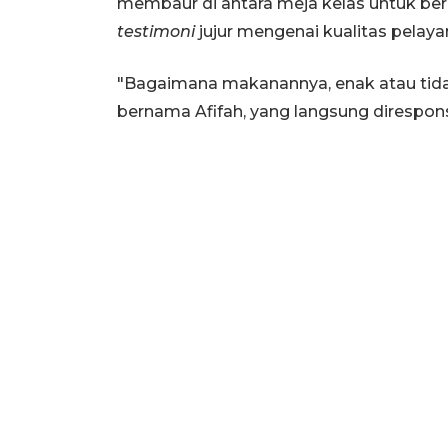
membaur di antara meja kelas untuk be
testimoni
jujur mengenai kualitas pelay
"Bagaimana makanannya, enak atau tida
bernama Afifah, yang langsung direspons