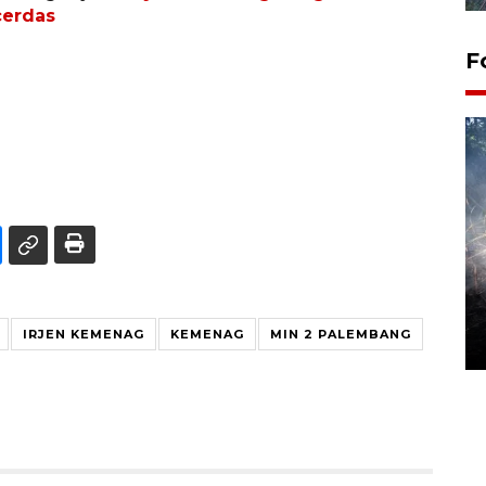
cerdas
F
Alokasi anggaran untuk bibit
kopi arabika Gayo
IRJEN KEMENAG
KEMENAG
MIN 2 PALEMBANG
15 June 2026 11:15 WIB