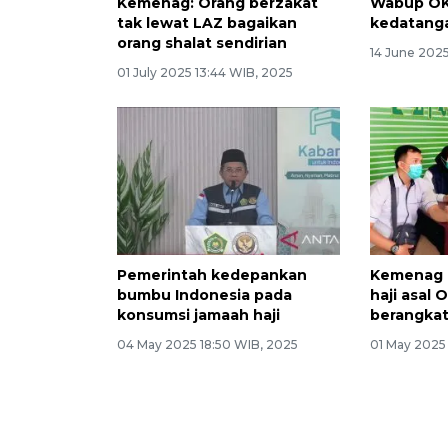
Kemenag: Orang berzakat
Wabup OK
tak lewat LAZ bagaikan
kedatanga
orang shalat sendirian
14 June 2025
01 July 2025 13:44 WIB, 2025
Pemerintah kedepankan
Kemenag p
bumbu Indonesia pada
haji asal 
konsumsi jamaah haji
berangkat
04 May 2025 18:50 WIB, 2025
01 May 2025 