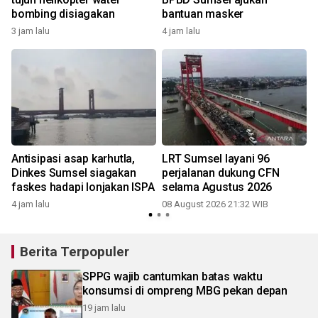
bombing disiagakan
bantuan masker
3 jam lalu
4 jam lalu
Antisipasi asap karhutla,
LRT Sumsel layani 96
Dinkes Sumsel siagakan
perjalanan dukung CFN
r
faskes hadapi lonjakan ISPA
selama Agustus 2026
4 jam lalu
08 August 2026 21:32 WIB
Berita Terpopuler
SPPG wajib cantumkan batas waktu
konsumsi di ompreng MBG pekan depan
19 jam lalu