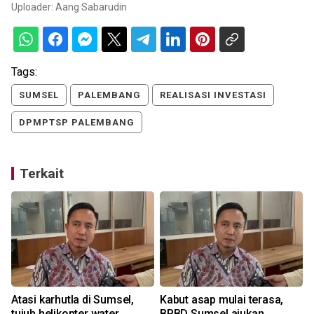
Uploader:
Aang Sabarudin
Tags:
SUMSEL
PALEMBANG
REALISASI INVESTASI
DPMPTSP PALEMBANG
Terkait
Atasi karhutla di Sumsel,
Kabut asap mulai terasa,
tujuh helikopter water
BPBD Sumsel ajukan