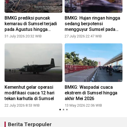
BMKG prediksi puncak
BMKG: Hujan ringan hingga
h
kemarau di Sumsel terjadi
sedang berpotensi
pada Agustus hingga
mengguyur Sumsel pada
September
28-31 Juli
31 July 2026 20:32 WIB
27 July 2026 22:47 WIB
t
Kemenhut gelar operasi
BMKG: Waspadai cuaca
modifikasi cuaca 12 hari
ekstrem di Sumsel hingga
tekan karhutla di Sumsel
akhir Mei 2026
1
22 July 2026 8:53 WIB
13 May 2026 22:06 WIB
Berita Terpopuler