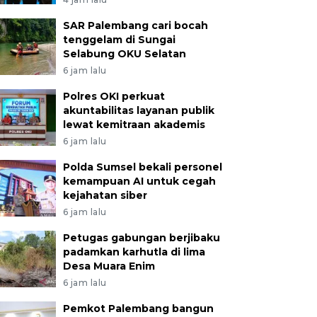
SAR Palembang cari bocah
tenggelam di Sungai
Selabung OKU Selatan
6 jam lalu
Polres OKI perkuat
akuntabilitas layanan publik
lewat kemitraan akademis
6 jam lalu
Polda Sumsel bekali personel
kemampuan AI untuk cegah
kejahatan siber
6 jam lalu
Petugas gabungan berjibaku
padamkan karhutla di lima
Desa Muara Enim
6 jam lalu
Pemkot Palembang bangun