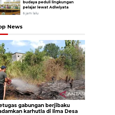
budaya peduli lingkungan
pelajar lewat Adiwiyata
6 jam lalu
op News
etugas gabungan berjibaku
adamkan karhutla di lima Desa