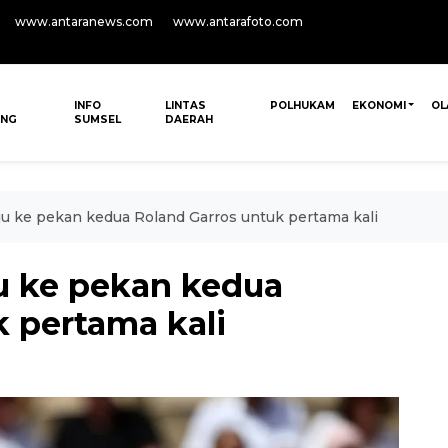
www.antaranews.com
www.antarafoto.com
INFO
LINTAS
POLHUKAM
EKONOMI
OL
ANG
SUMSEL
DAERAH
u ke pekan kedua Roland Garros untuk pertama kali
u ke pekan kedua
 pertama kali