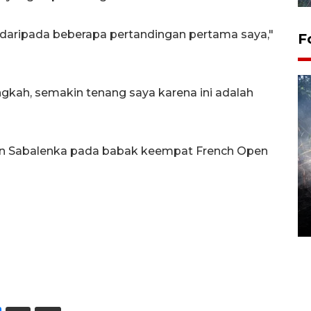
ang daripada beberapa pertandingan pertama saya,"
F
ngkah, semakin tenang saya karena ini adalah
an Sabalenka pada babak keempat French Open
Alokasi anggaran untuk bibit
kopi arabika Gayo
15 June 2026 11:15 WIB