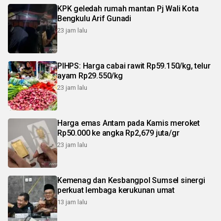
KPK geledah rumah mantan Pj Wali Kota
Bengkulu Arif Gunadi
23 jam lalu
PIHPS: Harga cabai rawit Rp59.150/kg, telur
ayam Rp29.550/kg
23 jam lalu
Harga emas Antam pada Kamis meroket
Rp50.000 ke angka Rp2,679 juta/gr
23 jam lalu
Kemenag dan Kesbangpol Sumsel sinergi
perkuat lembaga kerukunan umat
13 jam lalu