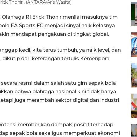
ck Thohir . (ANTARA/Aris Wasita)
Olahraga RI Erick Thohir menilai masuknya tim
ola EA Sports FC menjadi sinyal naik kelasnya
akin mendapat pengakuan di tingkat global.
anggap kecil, kita terus tumbuh, ya naik level, dan
ck, dikutip dari keterangan tertulis Kemenpora
 secara resmi dalam salah satu gim sepak bola
ukkan bahwa olahraga nasional kini tidak hanya
tapi juga merambah sektor digital dan industri
potensi memberikan dampak positif terhadap
adap sepak bola sekaligus memperkuat ekonomi