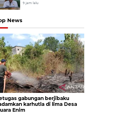
9 jam lalu
op News
etugas gabungan berjibaku
adamkan karhutla di lima Desa
uara Enim