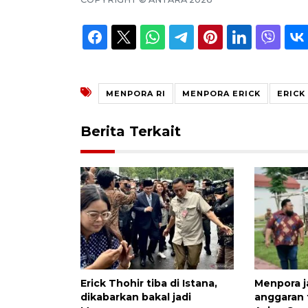
MENPORA RI
MENPORA ERICK
ERICK
Berita Terkait
Erick Thohir tiba di Istana,
Menpora j
dikabarkan bakal jadi
anggaran 