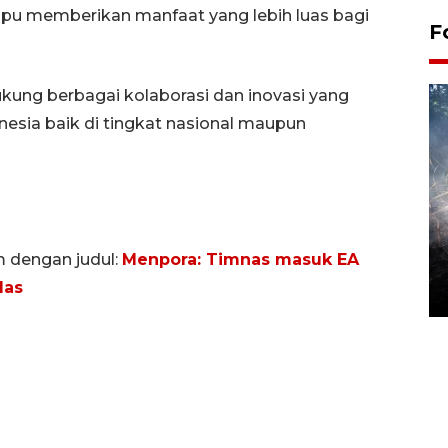
mpu memberikan manfaat yang lebih luas bagi
F
ung berbagai kolaborasi dan inovasi yang
esia baik di tingkat nasional maupun
Alokasi anggaran untuk bibit
m dengan judul:
Menpora: Timnas masuk EA
kopi arabika Gayo
las
15 June 2026 11:15 WIB