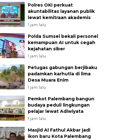
Polres OKI perkuat
akuntabilitas layanan publik
lewat kemitraan akademis
1 jam lalu
Polda Sumsel bekali personel
kemampuan AI untuk cegah
kejahatan siber
1 jam lalu
Petugas gabungan berjibaku
padamkan karhutla di lima
Desa Muara Enim
1 jam lalu
Pemkot Palembang bangun
budaya peduli lingkungan
pelajar lewat Adiwiyata
1 jam lalu
Masjid Al Fathul Akbar jadi
ikon baru Kota Palembang