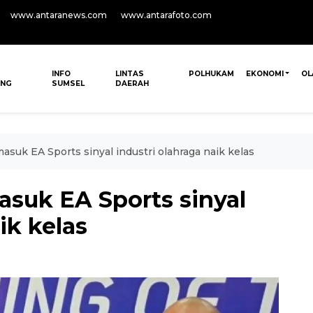
www.antaranews.com
www.antarafoto.com
INFO
LINTAS
POLHUKAM
EKONOMI
OL
ANG
SUMSEL
DAERAH
suk EA Sports sinyal industri olahraga naik kelas
suk EA Sports sinyal
ik kelas