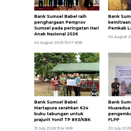
Bank Sumsel Babel raih
Bank Sums
penghargaan Pemprov
kemitraan
Sumsel pada peringatan Hari
Pemkab L
Anak Nasional 2026
04 August 2
04 August 2026 19:07 WIB
Bank Sumsel Babel
Bank Sum
Martapura serahkan 624
Muaradua
buku tabungan untuk
pengemba
prajurit Yonif TP 893/KBK
FLPP
31 July 2026 15:14 WIB
30 July 2026