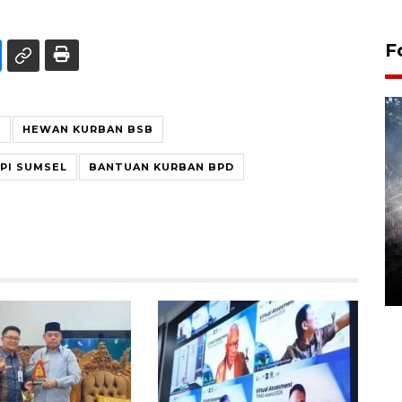
F
H
HEWAN KURBAN BSB
PI SUMSEL
BANTUAN KURBAN BPD
Alokasi anggaran untuk bibit
kopi arabika Gayo
15 June 2026 11:15 WIB