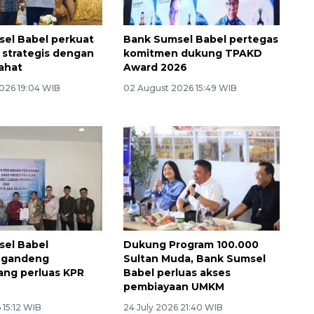
el Babel perkuat
Bank Sumsel Babel pertegas
 strategis dengan
komitmen dukung TPAKD
ahat
Award 2026
026 19:04 WIB
02 August 2026 15:49 WIB
sel Babel
Dukung Program 100.000
 gandeng
Sultan Muda, Bank Sumsel
ng perluas KPR
Babel perluas akses
pembiayaan UMKM
 15:12 WIB
24 July 2026 21:40 WIB