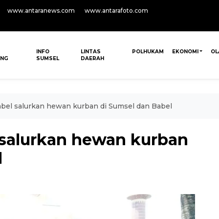
www.antaranews.com
www.antarafoto.com
INFO
LINTAS
POLHUKAM
EKONOMI
OL
ANG
SUMSEL
DAERAH
bel salurkan hewan kurban di Sumsel dan Babel
salurkan hewan kurban
l