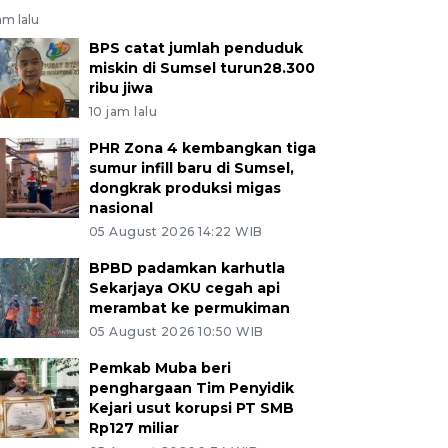
am lalu
BPS catat jumlah penduduk
miskin di Sumsel turun28.300
ribu jiwa
10 jam lalu
PHR Zona 4 kembangkan tiga
sumur infill baru di Sumsel,
dongkrak produksi migas
nasional
05 August 2026 14:22 WIB
BPBD padamkan karhutla
Sekarjaya OKU cegah api
merambat ke permukiman
05 August 2026 10:50 WIB
Pemkab Muba beri
penghargaan Tim Penyidik
Kejari usut korupsi PT SMB
Rp127 miliar