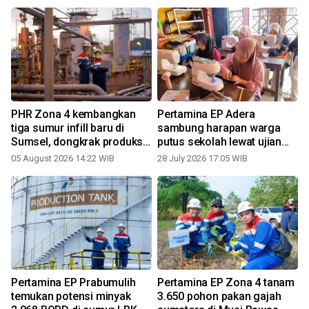
PHR Zona 4 kembangkan
Pertamina EP Adera
tiga sumur infill baru di
sambung harapan warga
Sumsel, dongkrak produksi
putus sekolah lewat ujian
migas nasional
Paket C
05 August 2026 14:22 WIB
28 July 2026 17:05 WIB
Pertamina EP Prabumulih
Pertamina EP Zona 4 tanam
temukan potensi minyak
3.650 pohon pakan gajah