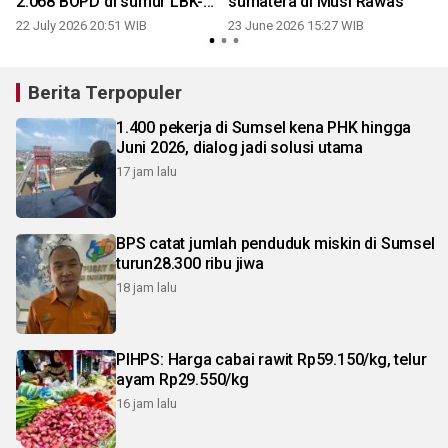
2.068 BOPD di sumur LBK-
sumatera di Musi Rawas
031 Muara Enim
22 July 2026 20:51 WIB
23 June 2026 15:27 WIB
Berita Terpopuler
1.400 pekerja di Sumsel kena PHK hingga
Juni 2026, dialog jadi solusi utama
17 jam lalu
BPS catat jumlah penduduk miskin di Sumsel
turun28.300 ribu jiwa
18 jam lalu
PIHPS: Harga cabai rawit Rp59.150/kg, telur
ayam Rp29.550/kg
16 jam lalu