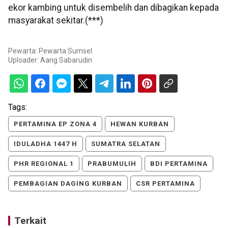
ekor kambing untuk disembelih dan dibagikan kepada
masyarakat sekitar.(***)
Pewarta: Pewarta Sumsel
Uploader:
Aang Sabarudin
Tags:
PERTAMINA EP ZONA 4
HEWAN KURBAN
IDULADHA 1447 H
SUMATRA SELATAN
PHR REGIONAL 1
PRABUMULIH
BDI PERTAMINA
PEMBAGIAN DAGING KURBAN
CSR PERTAMINA
Terkait