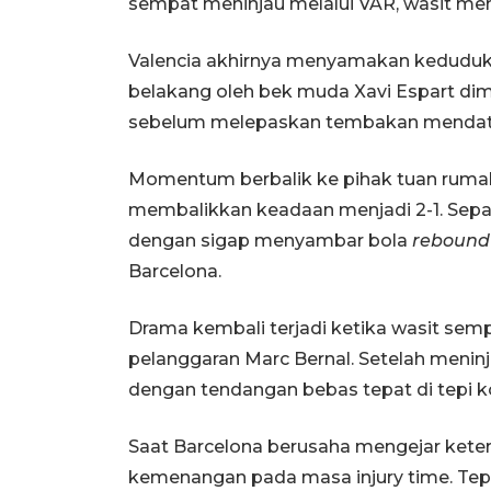
sempat meninjau melalui VAR, wasit me
Valencia akhirnya menyamakan keduduka
belakang oleh bek muda Xavi Espart di
sebelum melepaskan tembakan mendatar
Momentum berbalik ke pihak tuan rumah.
membalikkan keadaan menjadi 2-1. Sepak
dengan sigap menyambar bola
rebound
Barcelona.
Drama kembali terjadi ketika wasit sempa
pelanggaran Marc Bernal. Setelah meninja
dengan tendangan bebas tepat di tepi ko
Saat Barcelona berusaha mengejar keter
kemenangan pada masa injury time. Tep