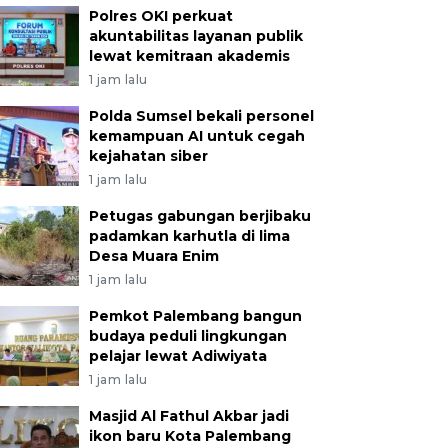
Polres OKI perkuat
akuntabilitas layanan publik
lewat kemitraan akademis
1 jam lalu
Polda Sumsel bekali personel
kemampuan AI untuk cegah
kejahatan siber
1 jam lalu
Petugas gabungan berjibaku
padamkan karhutla di lima
Desa Muara Enim
1 jam lalu
Pemkot Palembang bangun
budaya peduli lingkungan
pelajar lewat Adiwiyata
1 jam lalu
Masjid Al Fathul Akbar jadi
ikon baru Kota Palembang