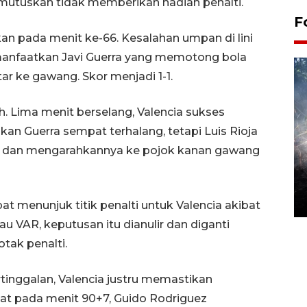
mutuskan tidak memberikan hadiah penalti.
F
n pada menit ke-66. Kesalahan umpan di lini
manfaatkan Javi Guerra yang memotong bola
 ke gawang. Skor menjadi 1-1.
 Lima menit berselang, Valencia sukses
an Guerra sempat terhalang, tetapi Luis Rioja
dan mengarahkannya ke pojok kanan gawang
Alokasi anggaran untuk bibit
kopi arabika Gayo
15 June 2026 11:15 WIB
t menunjuk titik penalti untuk Valencia akibat
u VAR, keputusan itu dianulir dan diganti
tak penalti.
tinggalan, Valencia justru memastikan
at pada menit 90+7, Guido Rodriguez