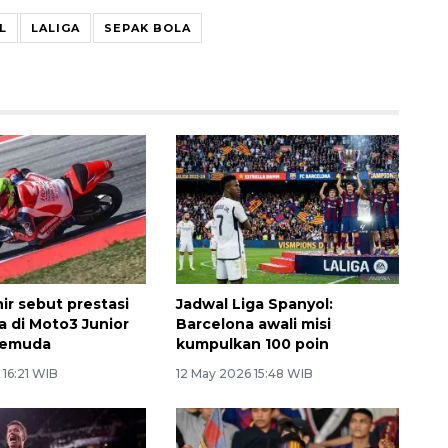
L
LALIGA
SEPAK BOLA
ir sebut prestasi
Jadwal Liga Spanyol:
 di Moto3 Junior
Barcelona awali misi
 pemuda
kumpulkan 100 poin
 16:21 WIB
12 May 2026 15:48 WIB