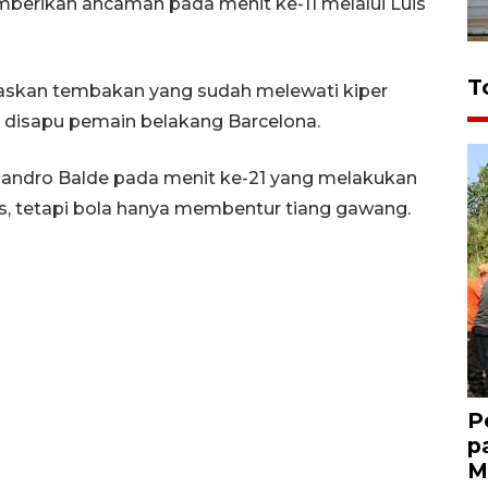
emberikan ancaman pada menit ke-11 melalui Luis
T
askan tembakan yang sudah melewati kiper
 disapu pemain belakang Barcelona.
jandro Balde pada menit ke-21 yang melakukan
s, tetapi bola hanya membentur tiang gawang.
P
p
M