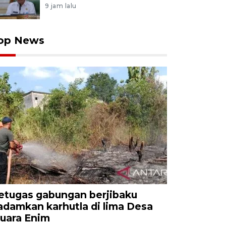
9 jam lalu
op News
etugas gabungan berjibaku
adamkan karhutla di lima Desa
uara Enim