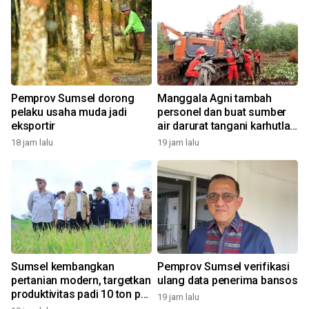
a
Pemprov Sumsel dorong
Manggala Agni tambah
pelaku usaha muda jadi
personel dan buat sumber
eksportir
air darurat tangani karhutla
di OKI
18 jam lalu
19 jam lalu
1
Sumsel kembangkan
Pemprov Sumsel verifikasi
,
pertanian modern, targetkan
ulang data penerima bansos
produktivitas padi 10 ton per
19 jam lalu
hektare