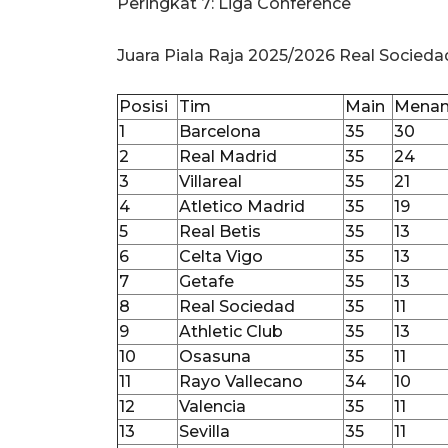
Peringkat 7: Liga Conference
Juara Piala Raja 2025/2026 Real Socieda
Posisi
Tim
Main
Mena
1
Barcelona
35
30
2
Real Madrid
35
24
3
Villareal
35
21
4
Atletico Madrid
35
19
5
Real Betis
35
13
6
Celta Vigo
35
13
7
Getafe
35
13
8
Real Sociedad
35
11
9
Athletic Club
35
13
10
Osasuna
35
11
11
Rayo Vallecano
34
10
12
Valencia
35
11
13
Sevilla
35
11