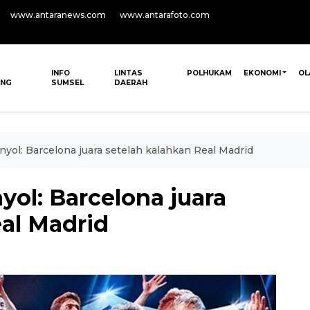
www.antaranews.com
www.antarafoto.com
INFO
LINTAS
POLHUKAM
EKONOMI
OL
ANG
SUMSEL
DAERAH
yol: Barcelona juara setelah kalahkan Real Madrid
ol: Barcelona juara
eal Madrid