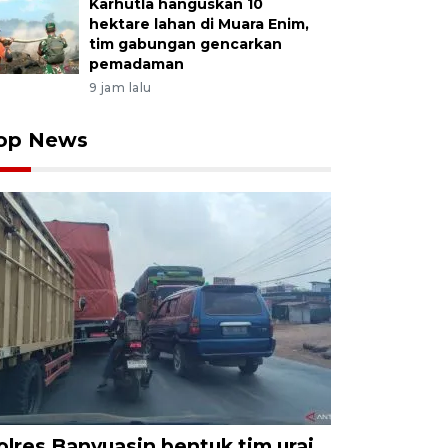
Karhutla hanguskan 10
hektare lahan di Muara Enim,
tim gabungan gencarkan
pemadaman
9 jam lalu
op News
olres Banyuasin bentuk tim urai