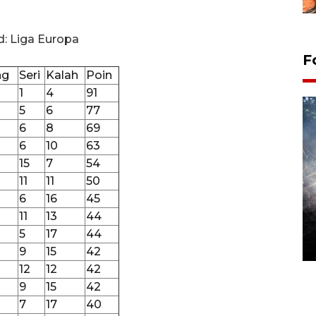
d: Liga Europa
F
ng
Seri
Kalah
Poin
1
4
91
5
6
77
6
8
69
6
10
63
15
7
54
11
11
50
6
16
45
Alokasi anggaran untuk bibit
11
13
44
kopi arabika Gayo
5
17
44
15 June 2026 11:15 WIB
9
15
42
12
12
42
9
15
42
7
17
40