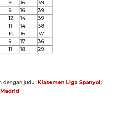
9
16
39
9
16
39
12
14
39
11
14
38
10
16
37
9
17
36
11
18
29
m dengan judul:
Klasemen Liga Spanyol:
 Madrid