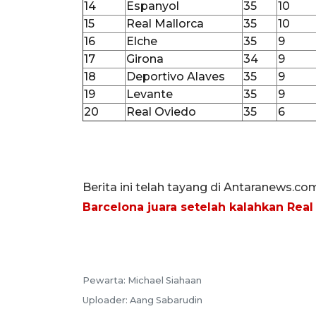
14
Espanyol
35
10
15
Real Mallorca
35
10
16
Elche
35
9
17
Girona
34
9
18
Deportivo Alaves
35
9
19
Levante
35
9
20
Real Oviedo
35
6
Berita ini telah tayang di Antaranews.co
Barcelona juara setelah kalahkan Real
Pewarta:
Michael Siahaan
Uploader:
Aang Sabarudin