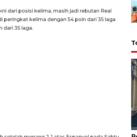
ni dari posisi kelima, masih jadi rebutan Real
 di peringkat kelima dengan 54 poin dari 35 laga
 dari 35 laga.
T
P
auh setelah menang 2-1 atas Espanyol pada Sabtu