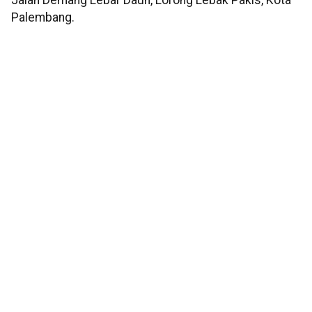
Jalan Demang Lebar Daun, Lorong Lebak Pakis, Kota
Palembang.