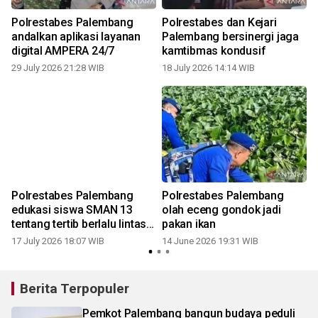
Polrestabes Palembang
Polrestabes dan Kejari
andalkan aplikasi layanan
Palembang bersinergi jaga
digital AMPERA 24/7
kamtibmas kondusif
29 July 2026 21:28 WIB
18 July 2026 14:14 WIB
Polrestabes Palembang
Polrestabes Palembang
edukasi siswa SMAN 13
olah eceng gondok jadi
tentang tertib berlalu lintas
pakan ikan
ke siswa SMA
17 July 2026 18:07 WIB
14 June 2026 19:31 WIB
Berita Terpopuler
Pemkot Palembang bangun budaya peduli