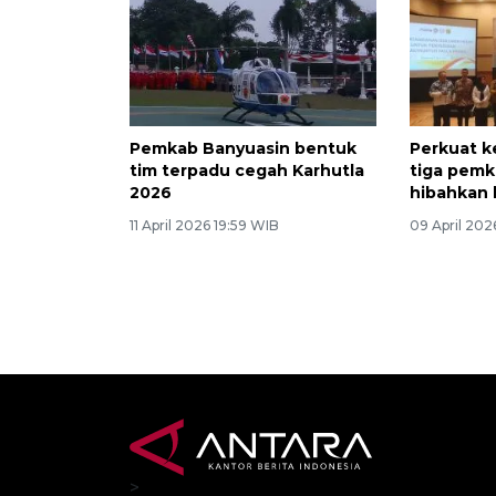
Pemkab Banyuasin bentuk
Perkuat k
tim terpadu cegah Karhutla
tiga pemk
2026
hibahkan 
11 April 2026 19:59 WIB
09 April 20
>