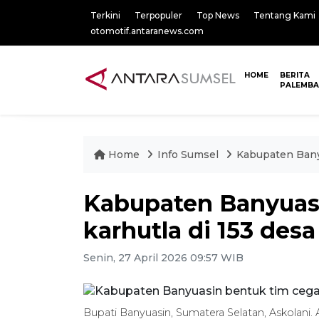
Terkini
Terpopuler
Top News
Tentang Kami
otomotif.antaranews.com
HOME
BERITA
PALEMB
Home
Info Sumsel
Kabupaten Banyu
Kabupaten Banyuas
karhutla di 153 desa
Senin, 27 April 2026 09:57 WIB
Bupati Banyuasin, Sumatera Selatan, Askola