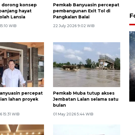
n dorong konsep
Pemkab Banyuasin percepat
epanjang hayat
pembangunan Exit Tol di
F
olah Lansia
Pangkalan Balai
 15:10 WIB
22 July 2026 9:02 WIB
Alokasi anggaran untuk bibit
kopi arabika Gayo
anyuasin percepat
Pemkab Muba tutup akses
15 June 2026 11:15 WIB
ian lahan proyek
Jembatan Lalan selama satu
bulan
6 15:31 WIB
01 May 2026 5:44 WIB