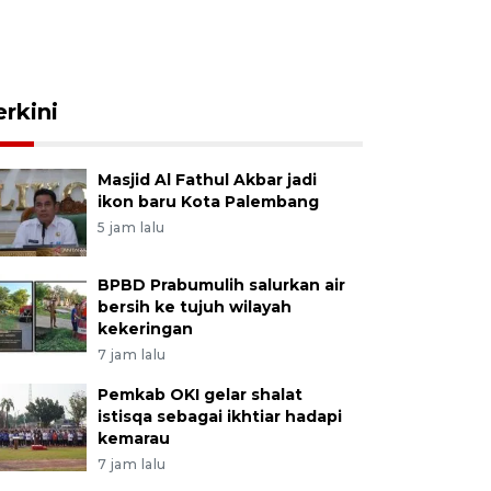
erkini
Masjid Al Fathul Akbar jadi
ikon baru Kota Palembang
5 jam lalu
BPBD Prabumulih salurkan air
bersih ke tujuh wilayah
kekeringan
7 jam lalu
Pemkab OKI gelar shalat
istisqa sebagai ikhtiar hadapi
kemarau
7 jam lalu