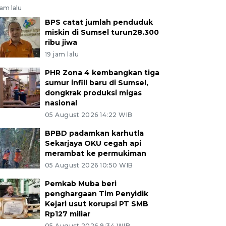
jam lalu
BPS catat jumlah penduduk
miskin di Sumsel turun28.300
ribu jiwa
19 jam lalu
PHR Zona 4 kembangkan tiga
sumur infill baru di Sumsel,
dongkrak produksi migas
nasional
05 August 2026 14:22 WIB
BPBD padamkan karhutla
Sekarjaya OKU cegah api
merambat ke permukiman
05 August 2026 10:50 WIB
Pemkab Muba beri
penghargaan Tim Penyidik
Kejari usut korupsi PT SMB
Rp127 miliar
05 August 2026 9:34 WIB