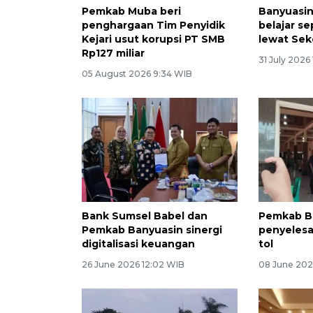
Pemkab Muba beri
Banyuasi
penghargaan Tim Penyidik
belajar s
Kejari usut korupsi PT SMB
lewat Sek
Rp127 miliar
31 July 2026
05 August 2026 9:34 WIB
Bank Sumsel Babel dan
Pemkab B
Pemkab Banyuasin sinergi
penyelesa
digitalisasi keuangan
tol
26 June 2026 12:02 WIB
08 June 202