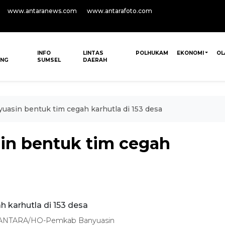
www.antaranews.com
www.antarafoto.com
INFO
LINTAS
POLHUKAM
EKONOMI
OL
ANG
SUMSEL
DAERAH
asin bentuk tim cegah karhutla di 153 desa
in bentuk tim cegah
ni. ANTARA/HO-Pemkab Banyuasin