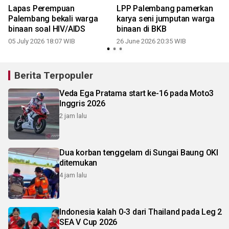
Lapas Perempuan
LPP Palembang pamerkan
Palembang bekali warga
karya seni jumputan warga
binaan soal HIV/AIDS
binaan di BKB
05 July 2026 18:07 WIB
26 June 2026 20:35 WIB
Berita Terpopuler
Veda Ega Pratama start ke-16 pada Moto3
Inggris 2026
2 jam lalu
Dua korban tenggelam di Sungai Baung OKI
ditemukan
4 jam lalu
Indonesia kalah 0-3 dari Thailand pada Leg 2
SEA V Cup 2026