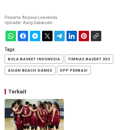
Pewarta: Aloysius Lewokeda
Uploader:
Aang Sabarudin
Tags:
BOLA BASKET INDONESIA
TIMNAS BASEKT 3X3
ASIAN BEACH GAMES
DPP PERBASI
Terkait