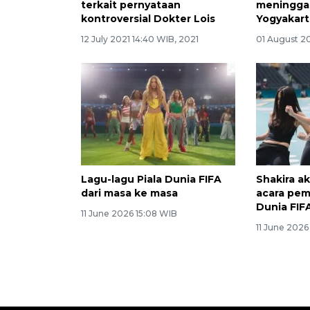
terkait pernyataan
meninggal
kontroversial Dokter Lois
Yogyakart
12 July 2021 14:40 WIB, 2021
01 August 2
Lagu-lagu Piala Dunia FIFA
Shakira a
dari masa ke masa
acara pem
Dunia FIF
11 June 2026 15:08 WIB
11 June 2026