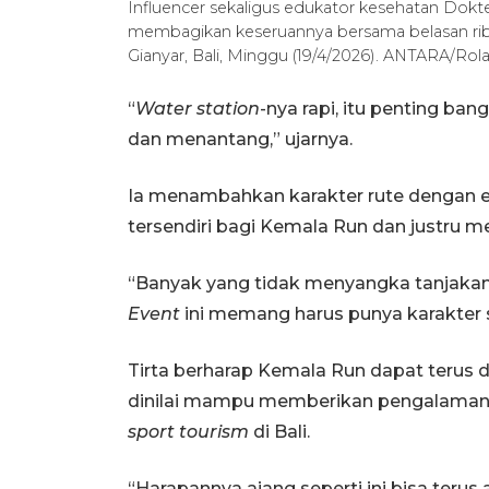
Influencer sekaligus edukator kesehatan Dokte
membagikan keseruannya bersama belasan ribu
Gianyar, Bali, Minggu (19/4/2026). ANTARA/R
“
Water station
-nya rapi, itu penting ban
dan menantang,” ujarnya.
Ia menambahkan karakter rute dengan ele
tersendiri bagi Kemala Run dan justru me
“Banyak yang tidak menyangka tanjakannya 
Event
ini memang harus punya karakter se
Tirta berharap Kemala Run dapat terus d
dinilai mampu memberikan pengalama
sport tourism
di Bali.
“Harapannya ajang seperti ini bisa terus