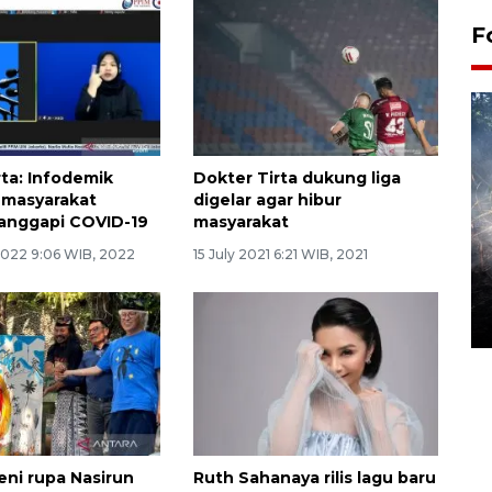
F
rta: Infodemik
Dokter Tirta dukung liga
 masyarakat
digelar agar hibur
anggapi COVID-19
masyarakat
2022 9:06 WIB, 2022
15 July 2021 6:21 WIB, 2021
Alokasi anggaran untuk bibit
kopi arabika Gayo
15 June 2026 11:15 WIB
eni rupa Nasirun
Ruth Sahanaya rilis lagu baru