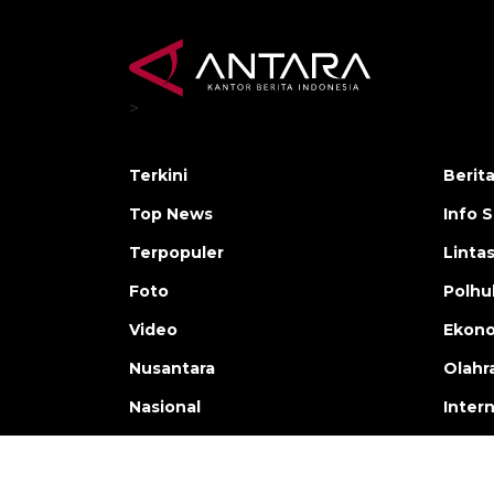
>
Terkini
Berit
Top News
Info 
Terpopuler
Linta
Foto
Polh
Video
Ekon
Nusantara
Olahr
Nasional
Inter