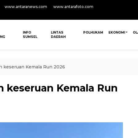
www.antaranews.com
www.antarafoto.com
INFO
LINTAS
POLHUKAM
EKONOMI
OL
ANG
SUMSEL
DAERAH
an keseruan Kemala Run 2026
an keseruan Kemala Run