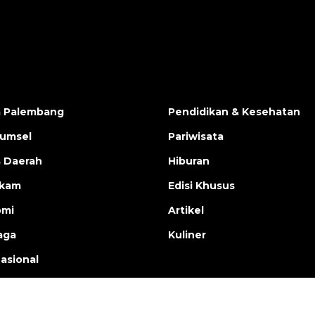
a Palembang
Pendidikan & Kesehatan
Sumsel
Pariwisata
s Daerah
Hiburan
ukam
Edisi Khusus
omi
Artikel
aga
Kuliner
nasional