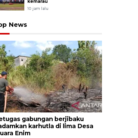
kemarau
10 jam lalu
op News
etugas gabungan berjibaku
adamkan karhutla di lima Desa
uara Enim