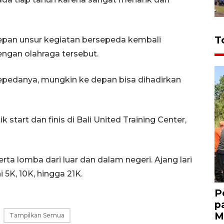
T
depan unsur kegiatan bersepeda kembali
engan olahraga tersebut.
sepedanya, mungkin ke depan bisa dihadirkan
tart dan finis di Bali United Training Center,
serta lomba dari luar dan dalam negeri. Ajang lari
 5K, 10K, hingga 21K.
P
p
M
Tampilkan Semua