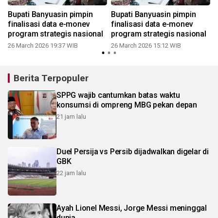
Bupati Banyuasin pimpin
Bupati Banyuasin pimpin
finalisasi data e-monev
finalisasi data e-monev
program strategis nasional
program strategis nasional
26 March 2026 19:37 WIB
26 March 2026 15:12 WIB
Berita Terpopuler
SPPG wajib cantumkan batas waktu
konsumsi di ompreng MBG pekan depan
21 jam lalu
Duel Persija vs Persib dijadwalkan digelar di
GBK
22 jam lalu
Ayah Lionel Messi, Jorge Messi meninggal
dunia