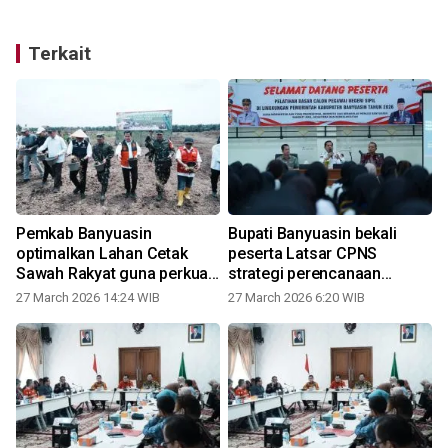
Terkait
n
Pemkab Banyuasin
Bupati Banyuasin bekali
i
optimalkan Lahan Cetak
peserta Latsar CPNS
Sawah Rakyat guna perkuat
strategi perencanaan
ketahanan pangan
pembangunan
27 March 2026 14:24 WIB
27 March 2026 6:20 WIB