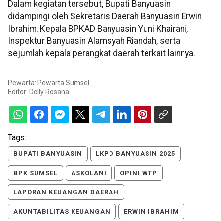
Dalam kegiatan tersebut, Bupati Banyuasin
didampingi oleh Sekretaris Daerah Banyuasin Erwin
Ibrahim, Kepala BPKAD Banyuasin Yuni Khairani,
Inspektur Banyuasin Alamsyah Riandah, serta
sejumlah kepala perangkat daerah terkait lainnya.
Pewarta: Pewarta Sumsel
Editor:
Dolly Rosana
Tags:
BUPATI BANYUASIN
LKPD BANYUASIN 2025
BPK SUMSEL
ASKOLANI
OPINI WTP
LAPORAN KEUANGAN DAERAH
AKUNTABILITAS KEUANGAN
ERWIN IBRAHIM