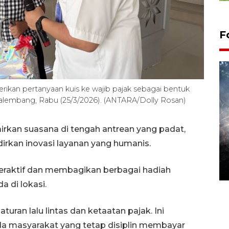
F
kan pertanyaan kuis ke wajib pajak sebagai bentuk
Palembang, Rabu (25/3/2026). (ANTARA/Dolly Rosan)
rkan suasana di tengah antrean yang padat,
Alokasi anggaran untuk bibit
kan inovasi layanan yang humanis.
kopi arabika Gayo
15 June 2026 11:15 WIB
teraktif dan membagikan berbagai hadiah
a di lokasi.
uran lalu lintas dan ketaatan pajak. Ini
a masyarakat yang tetap disiplin membayar