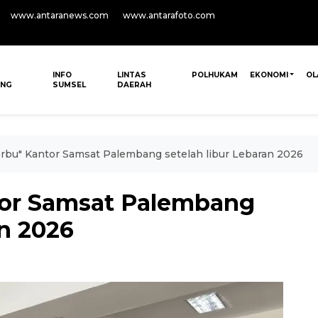
www.antaranews.com
www.antarafoto.com
INFO
LINTAS
POLHUKAM
EKONOMI
OL
ANG
SUMSEL
DAERAH
rbu" Kantor Samsat Palembang setelah libur Lebaran 2026
tor Samsat Palembang
an 2026