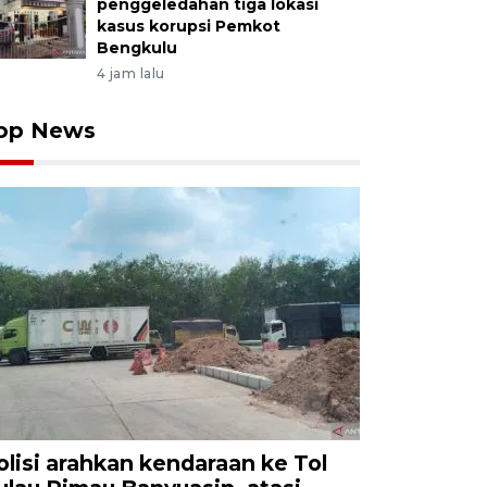
penggeledahan tiga lokasi
kasus korupsi Pemkot
Bengkulu
4 jam lalu
op News
olisi arahkan kendaraan ke Tol