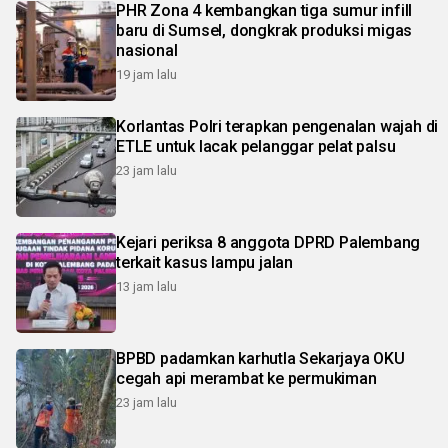
PHR Zona 4 kembangkan tiga sumur infill
baru di Sumsel, dongkrak produksi migas
nasional
19 jam lalu
Korlantas Polri terapkan pengenalan wajah di
ETLE untuk lacak pelanggar pelat palsu
23 jam lalu
Kejari periksa 8 anggota DPRD Palembang
terkait kasus lampu jalan
13 jam lalu
BPBD padamkan karhutla Sekarjaya OKU
cegah api merambat ke permukiman
23 jam lalu