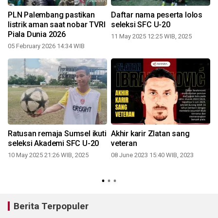
PLN Palembang pastikan
Daftar nama peserta lolos
listrik aman saat nobar TVRI
seleksi SFC U-20
Piala Dunia 2026
11 May 2025 12:25 WIB, 2025
05 February 2026 14:34 WIB
Ratusan remaja Sumsel ikuti
Akhir karir Zlatan sang
seleksi Akademi SFC U-20
veteran
10 May 2025 21:26 WIB, 2025
08 June 2023 15:40 WIB, 2023
1
2
Berita Terpopuler