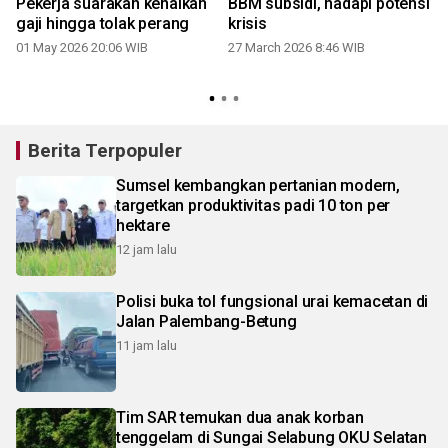
Pekerja suarakan kenaikan
BBM subsidi, hadapi potensi
gaji hingga tolak perang
krisis
01 May 2026 20:06 WIB
27 March 2026 8:46 WIB
Berita Terpopuler
Sumsel kembangkan pertanian modern,
targetkan produktivitas padi 10 ton per
hektare
12 jam lalu
Polisi buka tol fungsional urai kemacetan di
Jalan Palembang-Betung
11 jam lalu
Tim SAR temukan dua anak korban
tenggelam di Sungai Selabung OKU Selatan