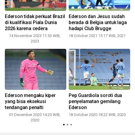
Ederson tidak perkuat Brazil
Ederson dan Jesus sudah
di kualifikasi Piala Dunia
berada di Belgia untuk laga
2026 karena cedera
hadapi Club Brugge
14 November 2023 11:53 WIB,
18 October 2021 15:17 WIB, 2021
2
2023
Ederson mengaku kiper
Pep Guardiola soroti dua
yang bisa eksekusi
penyelamatan gemilang
tendangan penalti
Ederson
01 December 2020 14:20 WIB,
18 October 2020 18:22 WIB, 2020
2020