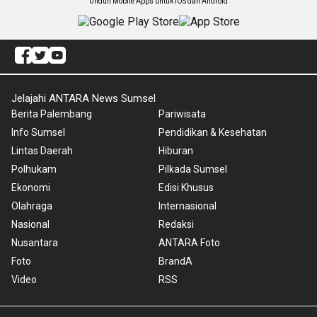
Unduh Mobile Apps untuk iOS dan Android
Jelajahi ANTARA News Sumsel
Berita Palembang
Pariwisata
Info Sumsel
Pendidikan & Kesehatan
Lintas Daerah
Hiburan
Polhukam
Pilkada Sumsel
Ekonomi
Edisi Khusus
Olahraga
Internasional
Nasional
Redaksi
Nusantara
ANTARA Foto
Foto
BrandA
Video
RSS