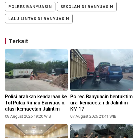
POLRES BANYUASIN
SEKOLAH DI BANYUASIN
LALU LINTAS DI BANYUASIN
Terkait
Polisi arahkan kendaraan ke
Polres Banyuasin bentuk tim
Tol Pulau Rimau Banyuasin,
urai kemacetan di Jalintim
atasi kemacetan Jalintim
KM 17
08 August 2026 19:20 WIB
07 August 2026 21:41 WIB
2