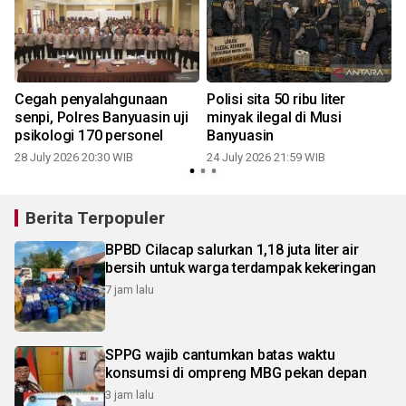
Cegah penyalahgunaan
Polisi sita 50 ribu liter
senpi, Polres Banyuasin uji
minyak ilegal di Musi
psikologi 170 personel
Banyuasin
28 July 2026 20:30 WIB
24 July 2026 21:59 WIB
1
Berita Terpopuler
BPBD Cilacap salurkan 1,18 juta liter air
bersih untuk warga terdampak kekeringan
7 jam lalu
SPPG wajib cantumkan batas waktu
konsumsi di ompreng MBG pekan depan
3 jam lalu