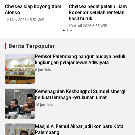
Chelsea siap boyong Xabi
Chelsea pecat pelatih Liam
Alonso
Rosenior setelah rentetan
hasil buruk
12 May 2026 15:52 WIB
23 April 2026 6:55 WIB
0
Berita Terpopuler
Pemkot Palembang bangun budaya peduli
lingkungan pelajar lewat Adiwiyata
8 jam lalu
Kemenag dan Kesbangpol Sumsel sinergi
perkuat lembaga kerukunan umat
18 jam lalu
Masjid Al Fathul Akbar jadi ikon baru Kota
Palembang