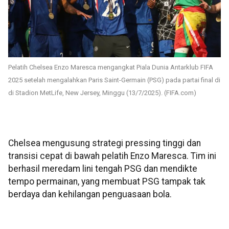
Pelatih Chelsea Enzo Maresca mengangkat Piala Dunia Antarklub FIFA
2025 setelah mengalahkan Paris Saint-Germain (PSG) pada partai final di
di Stadion MetLife, New Jersey, Minggu (13/7/2025). (FIFA.com)
Chelsea mengusung strategi pressing tinggi dan
transisi cepat di bawah pelatih Enzo Maresca. Tim ini
berhasil meredam lini tengah PSG dan mendikte
tempo permainan, yang membuat PSG tampak tak
berdaya dan kehilangan penguasaan bola.