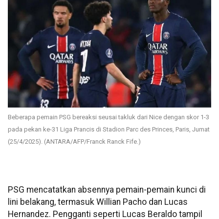
Beberapa pemain PSG bereaksi seusai takluk dari Nice dengan skor 1-3
pada pekan ke-31 Liga Prancis di Stadion Parc des Princes, Paris, Jumat
(25/4/2025). (ANTARA/AFP/Franck Ranck Fife.)
PSG mencatatkan absennya pemain-pemain kunci di
lini belakang, termasuk Willian Pacho dan Lucas
Hernandez. Pengganti seperti Lucas Beraldo tampil