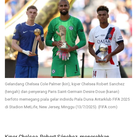
Gelandang Chelsea Cole Palmer (kiri), kiper Chelsea Robert Sanchez
(tengah) dan penyerang Paris Saint-Germain Desire Doue (kanan)
berfoto memegang piala gelar individu Piala Dunia Antarklub FIFA 2025
di Stadion MetLife, New Jersey, Minggu (13/7/2025). (FIFA.com)
Kiper Chelsea, Robert Sánchez, menorehkan