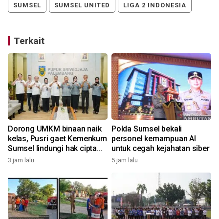
SUMSEL
SUMSEL UNITED
LIGA 2 INDONESIA
Terkait
Dorong UMKM binaan naik
Polda Sumsel bekali
kelas, Pusri gaet Kemenkum
personel kemampuan AI
Sumsel lindungi hak cipta
untuk cegah kejahatan siber
dan merek
3 jam lalu
5 jam lalu
1