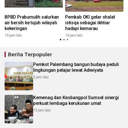
BPBD Prabumulih salurkan
Pemkab OKI gelar shalat
air bersih ke tujuh wilayah
istisqa sebagai ikhtiar
kekeringan
hadapi kemarau
15 jam lalu
15 jam lalu
Berita Terpopuler
Pemkot Palembang bangun budaya peduli
lingkungan pelajar lewat Adiwiyata
5 jam lalu
Kemenag dan Kesbangpol Sumsel sinergi
perkuat lembaga kerukunan umat
15 jam lalu