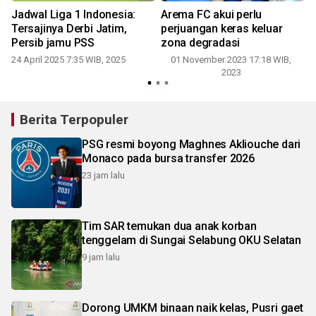
Jadwal Liga 1 Indonesia:
Arema FC akui perlu
Tersajinya Derbi Jatim,
perjuangan keras keluar
Persib jamu PSS
zona degradasi
24 April 2025 7:35 WIB, 2025
01 November 2023 17:18 WIB,
2023
Berita Terpopuler
PSG resmi boyong Maghnes Akliouche dari
Monaco pada bursa transfer 2026
23 jam lalu
Tim SAR temukan dua anak korban
tenggelam di Sungai Selabung OKU Selatan
9 jam lalu
Dorong UMKM binaan naik kelas, Pusri gaet