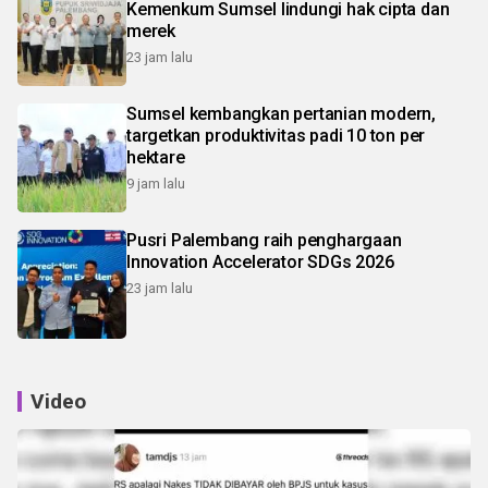
Kemenkum Sumsel lindungi hak cipta dan
merek
23 jam lalu
Sumsel kembangkan pertanian modern,
targetkan produktivitas padi 10 ton per
hektare
9 jam lalu
Pusri Palembang raih penghargaan
Innovation Accelerator SDGs 2026
23 jam lalu
Video