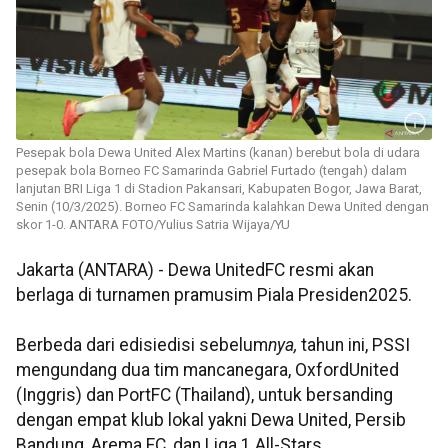
Pesepak bola Dewa United Alex Martins (kanan) berebut bola di udara
pesepak bola Borneo FC Samarinda Gabriel Furtado (tengah) dalam
lanjutan BRI Liga 1 di Stadion Pakansari, Kabupaten Bogor, Jawa Barat,
Senin (10/3/2025). Borneo FC Samarinda kalahkan Dewa United dengan
skor 1-0. ANTARA FOTO/Yulius Satria Wijaya/YU
Jakarta (ANTARA) - Dewa UnitedFC resmi akan
berlaga di turnamen pramusim Piala Presiden2025.
Berbeda dari edisiedisi sebelum
nya,
tahun ini, PSSI
mengundang dua tim mancanegara, OxfordUnited
(Inggris) dan PortFC (Thailand), untuk bersanding
dengan empat klub lokal yakni Dewa United, Persib
Bandung, Arema FC, dan Liga 1 All-Stars.