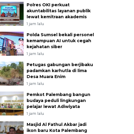
Polres OKI perkuat
akuntabilitas layanan publik
lewat kemitraan akademis
1 jam lalu
Polda Sumsel bekali personel
kemampuan AI untuk cegah
kejahatan siber
1 jam lalu
Petugas gabungan berjibaku
padamkan karhutla di lima
Desa Muara Enim
1 jam lalu
Pemkot Palembang bangun
budaya peduli lingkungan
pelajar lewat Adiwiyata
1 jam lalu
Masjid Al Fathul Akbar jadi
ikon baru Kota Palembang