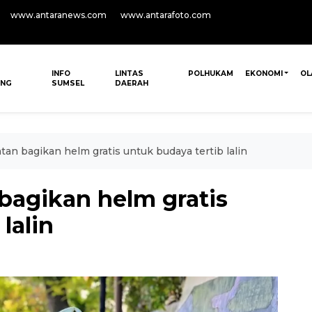
www.antaranews.com
www.antarafoto.com
INFO
LINTAS
POLHUKAM
EKONOMI
OL
ANG
SUMSEL
DAERAH
tan bagikan helm gratis untuk budaya tertib lalin
bagikan helm gratis
lalin