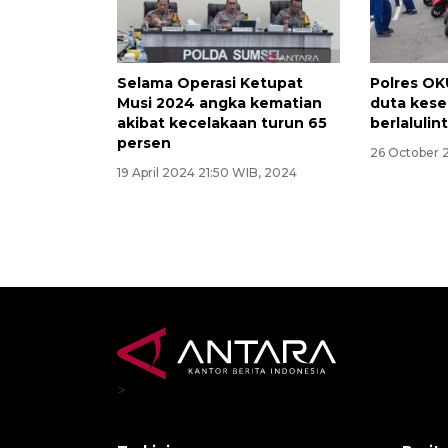
Selama Operasi Ketupat
Polres OKU
Musi 2024 angka kematian
duta kes
akibat kecelakaan turun 65
berlalulin
persen
26 October 
19 April 2024 21:50 WIB, 2024
>