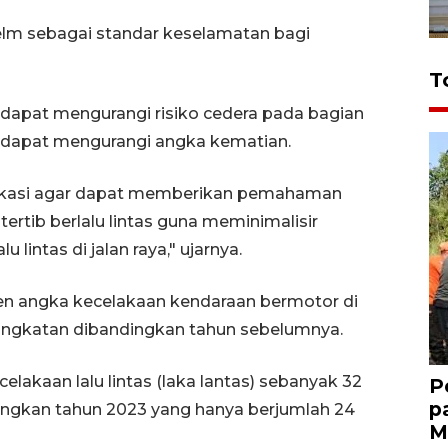
lm sebagai standar keselamatan bagi
T
apat mengurangi risiko cedera pada bagian
a dapat mengurangi angka kematian.
edukasi agar dapat memberikan pemahaman
rtib berlalu lintas guna meminimalisir
 lintas di jalan raya," ujarnya.
en angka kecelakaan kendaraan bermotor di
ngkatan dibandingkan tahun sebelumnya.
akaan lalu lintas (laka lantas) sebanyak 32
P
p
ingkan tahun 2023 yang hanya berjumlah 24
M