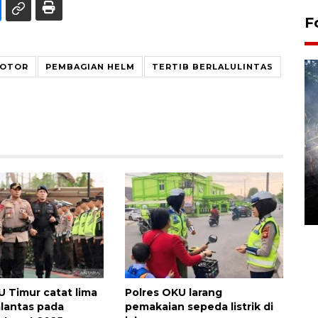
F
MOTOR
PEMBAGIAN HELM
TERTIB BERLALULINTAS
Alokasi anggaran untuk bibit
kopi arabika Gayo
15 June 2026 11:15 WIB
U Timur catat lima
Polres OKU larang
alantas pada
pemakaian sepeda listrik di