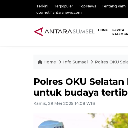
Terkini
Terpopuler
Top News
Tentang Kami
otomotif.antaranews.com
HOME
BERITA
PALEMB
Home
Info Sumsel
Polres OKU Sela
Polres OKU Selatan 
untuk budaya tertib 
Kamis, 29 Mei 2025 14:08 WIB