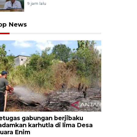
9 jam lalu
op News
etugas gabungan berjibaku
adamkan karhutla di lima Desa
uara Enim