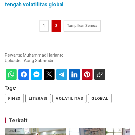
tengah volatilitas global
1
2
Tampilkan Semua
Pewarta: Muhammad Harianto
Uploader:
Aang Sabarudin
Tags:
FINEX
LITERASI
VOLATILITAS
GLOBAL
Terkait