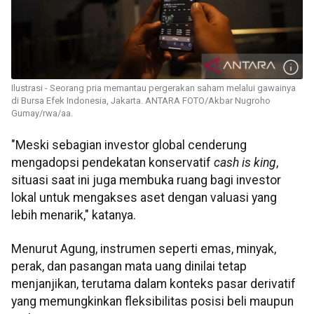
Ilustrasi - Seorang pria memantau pergerakan saham melalui gawainya
di Bursa Efek Indonesia, Jakarta. ANTARA FOTO/Akbar Nugroho
Gumay/rwa/aa.
"Meski sebagian investor global cenderung
mengadopsi pendekatan konservatif
cash is king
,
situasi saat ini juga membuka ruang bagi investor
lokal untuk mengakses aset dengan valuasi yang
lebih menarik," katanya.
Menurut Agung, instrumen seperti emas, minyak,
perak, dan pasangan mata uang dinilai tetap
menjanjikan, terutama dalam konteks pasar derivatif
yang memungkinkan fleksibilitas posisi beli maupun