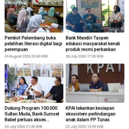
Pemkot Palembang buka
Bank Mandiri Taspen
t
pelatihan literasi digital bagi
edukasi masyarakat kenali
perempuan
produk resmi perbankan
05 August 2026 20:40 WIB
28 July 2026 17:00 WIB
2
Dukung Program 100.000
KPAI tekankan kesiapan
Sultan Muda, Bank Sumsel
ekosistem perlindungan
Babel perluas akses
anak dalam PP Tunas
pembiayaan UMKM
24 July 2026 21:40 WIB
23 July 2026 10:39 WIB
1