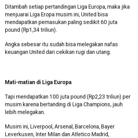
Ditambah setiap pertandingan Liga Europa, maka jika
menjuarai Liga Eropa musim ini, United bisa
mendapatkan pemasukan paling sedikit 60 juta
pound (Rp1,34 triliun).
Angka sebesar itu sudah bisa melegakan nafas
keuangan United dari cekikan rugi dan utang.
Mati-matian di Liga Europa
Tapi mendapatkan 100 juta pound (Rp2,23 triliun) per
musim karena bertanding di Liga Champions, jauh
lebih melegakan.
Musim ini, Liverpool, Arsenal, Barcelona, Bayer
Leverkusen, Inter Milan dan Atletico Madrid,