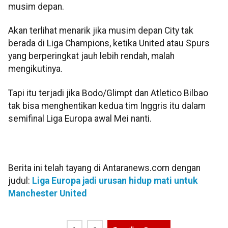
musim depan.
Akan terlihat menarik jika musim depan City tak
berada di Liga Champions, ketika United atau Spurs
yang berperingkat jauh lebih rendah, malah
mengikutinya.
Tapi itu terjadi jika Bodo/Glimpt dan Atletico Bilbao
tak bisa menghentikan kedua tim Inggris itu dalam
semifinal Liga Europa awal Mei nanti.
Berita ini telah tayang di Antaranews.com dengan
judul:
Liga Europa jadi urusan hidup mati untuk
Manchester United