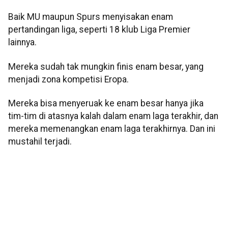
Baik MU maupun Spurs menyisakan enam
pertandingan liga, seperti 18 klub Liga Premier
lainnya.
Mereka sudah tak mungkin finis enam besar, yang
menjadi zona kompetisi Eropa.
Mereka bisa menyeruak ke enam besar hanya jika
tim-tim di atasnya kalah dalam enam laga terakhir, dan
mereka memenangkan enam laga terakhirnya. Dan ini
mustahil terjadi.