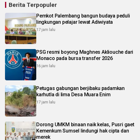
Berita Terpopuler
Pemkot Palembang bangun budaya peduli
lingkungan pelajar lewat Adiwiyata
17 jam lalu
PSG resmi boyong Maghnes Akliouche dari
Monaco pada bursa transfer 2026
16 jam lalu
Petugas gabungan berjibaku padamkan
karhutla di lima Desa Muara Enim
17 jam lalu
Dorong UMKM binaan naik kelas, Pusri gaet
Kemenkum Sumsel lindungi hak cipta dan
merek