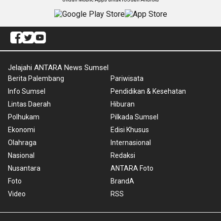
Jelajahi ANTARA News Sumsel
Berita Palembang
Pariwisata
Info Sumsel
Pendidikan & Kesehatan
Lintas Daerah
Hiburan
Polhukam
Pilkada Sumsel
Ekonomi
Edisi Khusus
Olahraga
Internasional
Nasional
Redaksi
Nusantara
ANTARA Foto
Foto
BrandA
Video
RSS