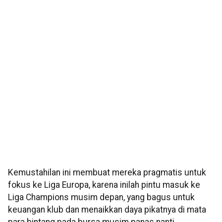
Kemustahilan ini membuat mereka pragmatis untuk
fokus ke Liga Europa, karena inilah pintu masuk ke
Liga Champions musim depan, yang bagus untuk
keuangan klub dan menaikkan daya pikatnya di mata