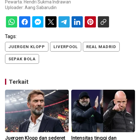
Pewarta: Hendri Sukma Indrawan
Uploader:
Aang Sabarudin
Tags:
JUERGEN KLOPP
LIVERPOOL
REAL MADRID
SEPAK BOLA
Terkait
Juergen Klopp dan sederet
Intensitas tinggi dan