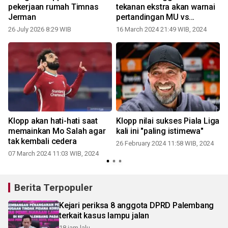
pekerjaan rumah Timnas
tekanan ekstra akan warnai
Jerman
pertandingan MU vs
Liverpool
26 July 2026 8:29 WIB
16 March 2024 21:49 WIB, 2024
t
Klopp akan hati-hati saat
Klopp nilai sukses Piala Liga
memainkan Mo Salah agar
kali ini "paling istimewa"
tak kembali cedera
26 February 2024 11:58 WIB, 2024
07 March 2024 11:03 WIB, 2024
Berita Terpopuler
Kejari periksa 8 anggota DPRD Palembang
terkait kasus lampu jalan
18 jam lalu